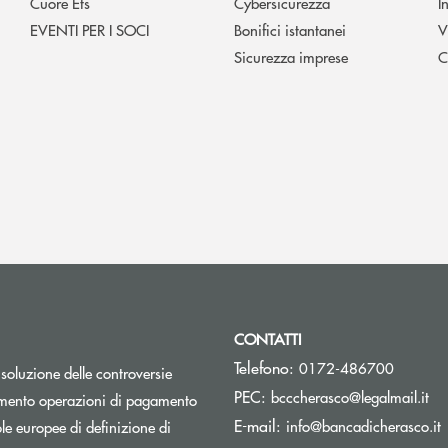
Cuore Ets
Cybersicurezza
I
EVENTI PER I SOCI
Bonifici istantanei
V
Sicurezza imprese
C
CONTATTI
Telefono:
0172-486700
isoluzione delle controversie
(si
PEC:
bcccherasco@legalmail.it
Apre una nuova finestra
mento operazioni di pagamento
(
E-mail:
info@bancadicherasco.it
e europee di definizione di