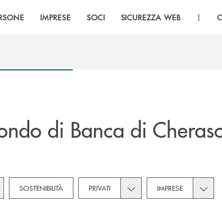
|
RSONE
IMPRESE
SOCI
SICUREZZA WEB
C
ndo di Banca di Cherasc
gle subcategories dropdown for Novità
Toggle subcategories dropdo
Toggle
SOSTENIBILITÀ
PRIVATI
IMPRESE