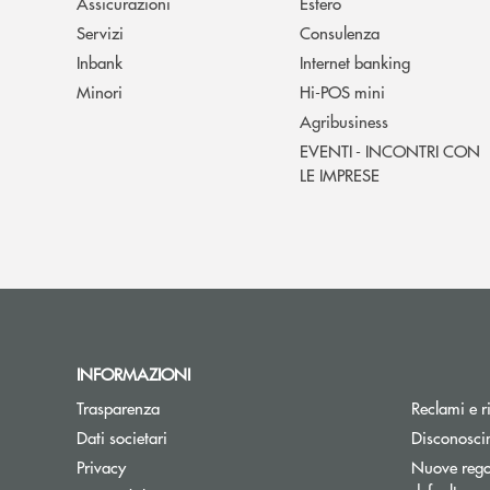
Assicurazioni
Estero
Servizi
Consulenza
Inbank
Internet banking
Minori
Hi-POS mini
Agribusiness
EVENTI - INCONTRI CON
LE IMPRESE
INFORMAZIONI
Trasparenza
Reclami e r
Dati societari
Disconosci
Privacy
Nuove regol