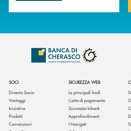
SOCI
SICUREZZA WEB
C
Diventa Socio
Le principali frodi
S
Vantaggi
Carte di pagamento
G
Iniziative
Sicurezza Inbank
O
Prodotti
Approfondimenti
D
Convenzioni
I Navigati
T