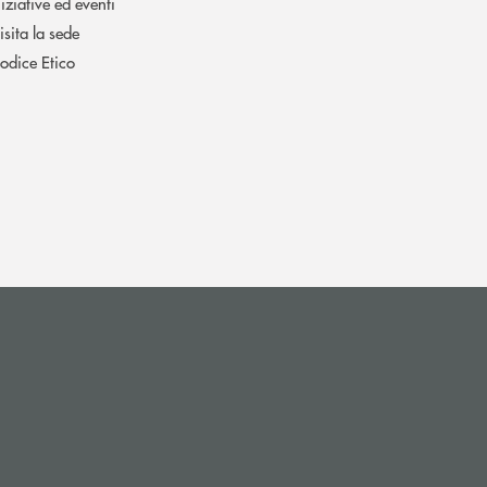
niziative ed eventi
isita la sede
odice Etico
 apre l’app di posta elettronica)
si apre l’app di posta elettronica)