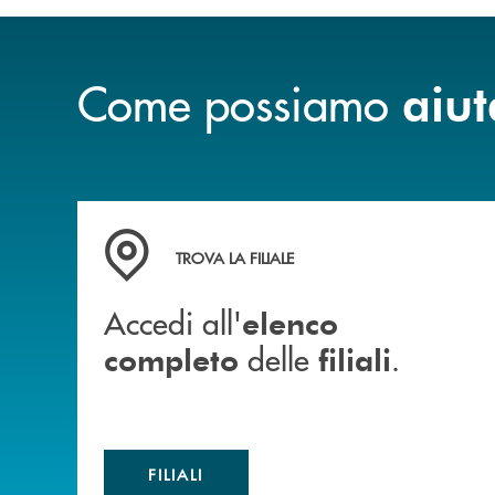
Come possiamo
aiut
Accedi all' elenco completo delle filiali .
TROVA LA FILIALE
Accedi all'
elenco
delle
.
completo
filiali
FILIALI