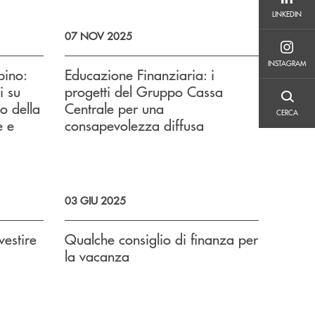
LINKEDIN
LINKEDIN
07 NOV 2025
INSTAGRAM
INSTAGRAM
bino:
Educazione Finanziaria: i
i su
progetti del Gruppo Cassa
CERCA
o della
Centrale per una
CERCA
e e
consapevolezza diffusa
03 GIU 2025
vestire
Qualche consiglio di finanza per
la vacanza