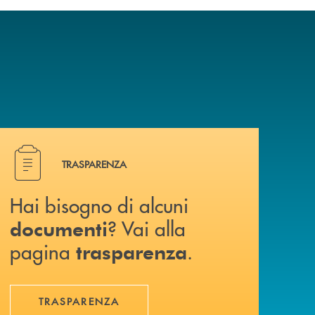
Hai bisogno di alcuni documenti ? Vai alla pagina traspa
TRASPARENZA
Hai bisogno di alcuni
? Vai alla
documenti
pagina
.
trasparenza
TRASPARENZA