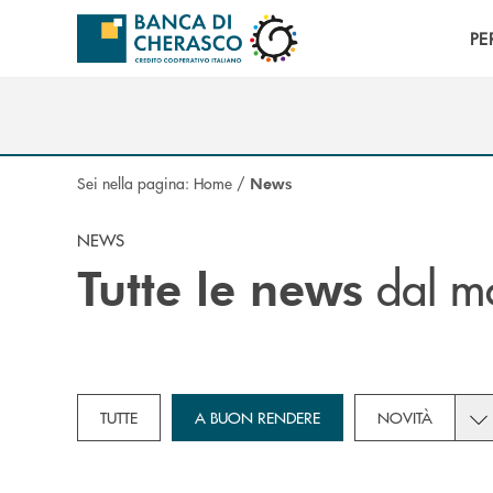
Salta al contenuto principale
PE
Sei nella pagina:
Home
/
News
NEWS
dal mo
Tutte le news
Tog
TUTTE
A BUON RENDERE
NOVITÀ