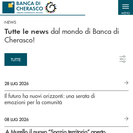
Salta al contenuto principale
MENU
NEWS
dal mondo di Banca di
Tutte le news
Cherasco!
TUTTE
28 LUG 2026
Il futuro ha nuovi orizzonti: una serata di
emozioni per la comunità
08 LUG 2026
A Murello il nuovo “Spazio territorio”
aperto