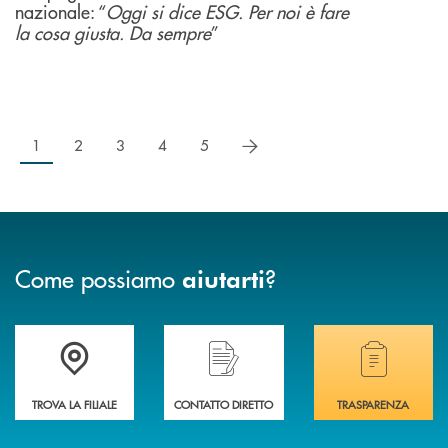
nazionale: “
Oggi si dice ESG. Per noi è fare
la cosa giusta. Da sempre
”
successivo
1
2
3
4
5
Come possiamo
?
aiutarti
Accedi all' elenco completo delle filiali .
Hai bisogno di assistenza immediata? Contatta
Hai bisogno di alcuni
TROVA LA FILIALE
CONTATTO DIRETTO
TRASPARENZA