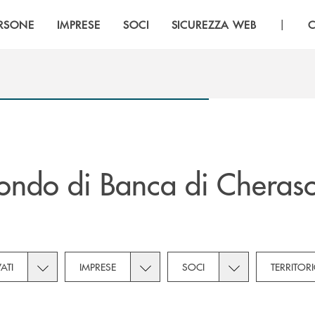
|
RSONE
IMPRESE
SOCI
SICUREZZA WEB
C
ndo di Banca di Cherasc
tegories dropdown for Novità
Toggle subcategories dropdown for Privati
Toggle subcategories dropdown for 
Toggle subcategor
VATI
IMPRESE
SOCI
TERRITOR