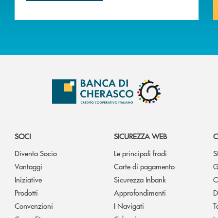
SOCI
SICUREZZA WEB
C
Diventa Socio
Le principali frodi
S
Vantaggi
Carte di pagamento
G
Iniziative
Sicurezza Inbank
O
Prodotti
Approfondimenti
D
Convenzioni
I Navigati
T