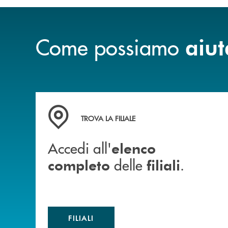
Come possiamo
aiut
Accedi all' elenco completo delle filiali .
TROVA LA FILIALE
Accedi all'
elenco
delle
.
completo
filiali
FILIALI