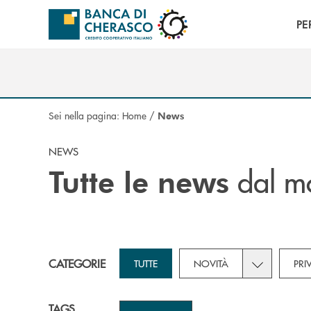
Salta al contenuto principale
PE
Sei nella pagina:
Home
/
News
NEWS
dal mo
Tutte le news
Toggle subca
CATEGORIE
TUTTE
NOVITÀ
PRI
TAGS