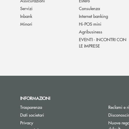
Assicurazioni
Estero
Servizi
Consulenza
Inbank
Internet banking
Minori
Hi-POS mini
Agribusiness
EVENTI - INCONTRI CON
LE IMPRESE
INFORMAZIONI
Trasparenza
Reclami e r
Dati societari
Disconosci
Privacy
Nuove regol
default