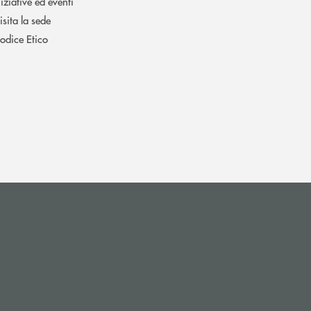
niziative ed eventi
isita la sede
odice Etico
 apre l’app di posta elettronica)
si apre l’app di posta elettronica)