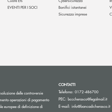
Cuore Ets
Cybersicurezza
I
EVENTI PER I SOCI
Bonifici istantanei
V
Sicurezza imprese
C
CONTATTI
Telefono:
0172-486700
isoluzione delle controversie
(si
PEC:
bcccherasco@legalmail.it
Apre una nuova finestra
mento operazioni di pagamento
(
E-mail:
info@bancadicherasco.it
e europee di definizione di