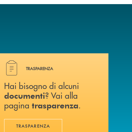
Hai bisogno di alcuni documenti ? Vai alla pagina traspa
TRASPARENZA
Hai bisogno di alcuni
? Vai alla
documenti
pagina
.
trasparenza
TRASPARENZA