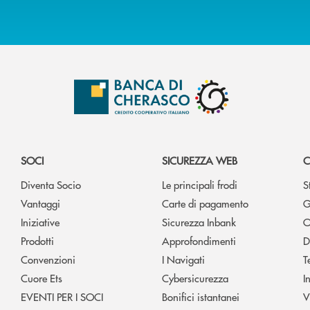
SOCI
SICUREZZA WEB
C
Diventa Socio
Le principali frodi
S
Vantaggi
Carte di pagamento
G
Iniziative
Sicurezza Inbank
O
Prodotti
Approfondimenti
D
Convenzioni
I Navigati
T
Cuore Ets
Cybersicurezza
I
EVENTI PER I SOCI
Bonifici istantanei
V