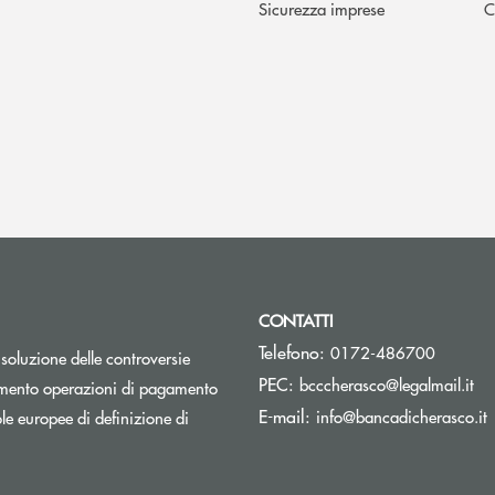
Sicurezza imprese
C
CONTATTI
Telefono:
0172-486700
isoluzione delle controversie
(si
PEC:
bcccherasco@legalmail.it
Apre una nuova finestra
mento operazioni di pagamento
(
E-mail:
info@bancadicherasco.it
e europee di definizione di