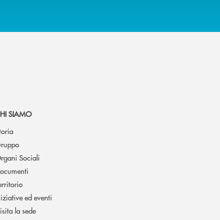
HI SIAMO
toria
ruppo
rgani Sociali
ocumenti
erritorio
niziative ed eventi
isita la sede