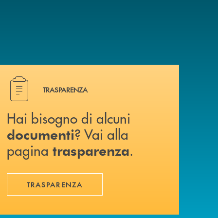
Hai bisogno di alcuni documenti ? Vai alla pagina traspa
TRASPARENZA
Hai bisogno di alcuni
? Vai alla
documenti
pagina
.
trasparenza
TRASPARENZA