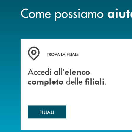
Come possiamo
aiut
Accedi all' elenco completo delle filiali .
TROVA LA FILIALE
Accedi all'
elenco
delle
.
completo
filiali
FILIALI