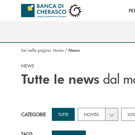
Salta al contenuto principale
PE
Sei nella pagina:
Home
/
News
NEWS
dal mo
Tutte le news
Toggle subca
CATEGORIE
TUTTE
NOVITÀ
SOC
TAGS