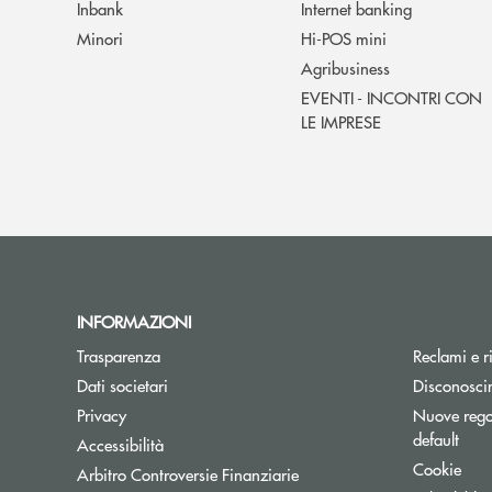
Inbank
Internet banking
Minori
Hi-POS mini
Agribusiness
EVENTI - INCONTRI CON
LE IMPRESE
INFORMAZIONI
Trasparenza
Reclami e r
Dati societari
Disconosci
Privacy
Nuove regol
default
Accessibilità
Cookie
Apre una nuova finestra
Arbitro Controversie Finanziarie