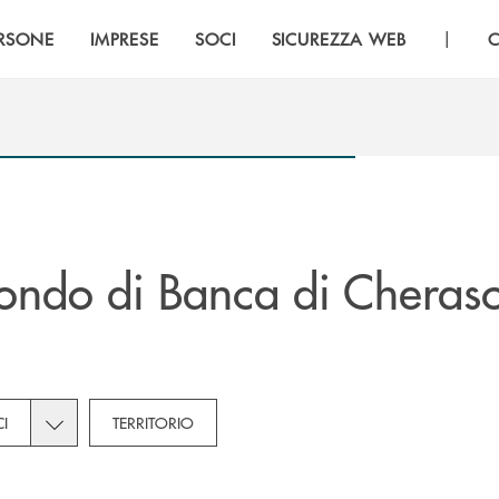
|
RSONE
IMPRESE
SOCI
SICUREZZA WEB
C
ndo di Banca di Cherasc
tegories dropdown for Novità
Toggle subcategories dropdown for Soci
I
TERRITORIO