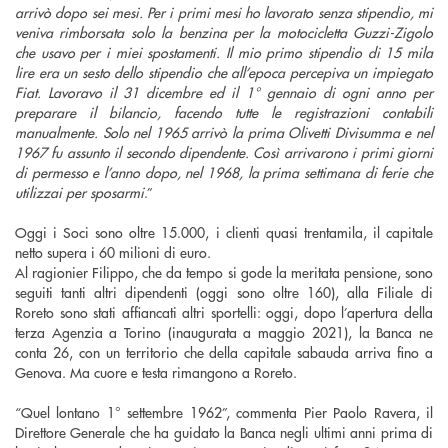
arrivò dopo sei mesi. Per i primi mesi ho lavorato senza stipendio, mi
veniva rimborsata solo la benzina per la motocicletta Guzzi-Zigolo
che usavo per i miei spostamenti. Il mio primo stipendio di 15 mila
lire era un sesto dello stipendio che all’epoca percepiva un impiegato
Fiat. Lavoravo il 31 dicembre ed il 1° gennaio di ogni anno per
preparare il bilancio, facendo tutte le registrazioni contabili
manualmente. Solo nel 1965 arrivò la prima Olivetti Divisumma e nel
1967 fu assunto il secondo dipendente. Così arrivarono i primi giorni
di permesso e l’anno dopo, nel 1968, la prima settimana di ferie che
utilizzai per sposarmi
.”
Oggi i Soci sono oltre 15.000, i clienti quasi trentamila, il capitale
netto supera i 60 milioni di euro.
Al ragionier Filippo, che da tempo si gode la meritata pensione, sono
seguiti tanti altri dipendenti (oggi sono oltre 160), alla Filiale di
Roreto sono stati affiancati altri sportelli: oggi, dopo l’apertura della
terza Agenzia a Torino (inaugurata a maggio 2021), la Banca ne
conta 26, con un territorio che della capitale sabauda arriva fino a
Genova. Ma cuore e testa rimangono a Roreto.
“Quel lontano 1° settembre 1962”, commenta Pier Paolo Ravera, il
Direttore Generale che ha guidato la Banca negli ultimi anni prima di