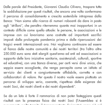
Dalle parole del Presidente, Giovanni Claudio Olivero, traspare tutta
la soddisfazione per questi risultati, che ancora una volta confermano
il percorso di consolidamento e crescita sostenibile intrapreso dalla
Banca: “Non siamo alla ricerca di numeri roboanti da dare in pasto
agli “strilloni”, che peraltro riterremmo quanto mai inopportuni in un
contesto difficile come quello attuale: le persone, le associazioni e le
imprese con cui lavoriamo sono costrette ad importanti sacrifici
imposti dalla prolungata pandemia prima e dalle ripercussioni dei
tragici eventi internazionali ora. Noi vogliamo continuare ad essere
al fianco delle nostre comunità e dei nostri territori (tra l’altro oltre
250.000 euro sono stati elargiti quest’anno ad enti ed associazioni a
supporto delle loro iniziative sanitarie, assistenziali, culturali, sportive
ed educative), con una Banca diversa, per certi versi direi unica, che
sappia essere accogliente, che venga percepita come un istituto al
servizio dei clienti e congiuntamente affidabile, corretta e con
collaboratori di valore. Per questo il nostro vuole essere piuttosto un
percorso di sviluppo serio, coerente, rispettoso delle esigenze dei
nostri Soci, dei nostri clienti e dei nostri dipendenti”.
Se da un lato è forte il rammarico di non poter festeggiare questi
risultati con la presenza fisica dei nostri Soci (l’Assemblea si è
nuovamente svolta tramite il “rappresentante designato”, come già nel