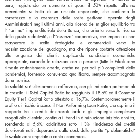
euro, registrando un aumento di quasi il 50% rispetto all’anno
precedente: si tratta di un risultato importante, che conferma la
correttezza e la coerenza delle scelte gestionali operate dagli
Amministratori negli ultimi anni, alla ricerca del miglior equilibrio tra
l' "anima” imprenditoriale della Banca, che orienta verso la ricerca
della giusta redditività, e l’”essenza” cooperativa, che impone di non
esasperare le scelte strategiche e commerciali verso la
massimizzazione del guadagno, ma che ripone costante attenzione
alle esigenze dei clienti, applicando condizioni economiche
appropriate, curando le relazioni con le persone (tutte le Filiali sono
rimaste costantemente aperte, anche nei periodi più complicati della
pandemia), fornendo consulenza qualificata, sempre accompagnata
da un sorriso.
La solidità si è ulteriormente rafforzata, con gli indicatori patrimoniali
in crescita: il Total Capital Ratio ha raggiunto il 18,6% ed il Common
Equity Tier1 Capital Ratio attestato al 16,7%. Contemporaneamente il
profilo di rischio è sceso: il Non Performing Loan Ratio, che esprime il
rapporto tra i crediti deteriorati lordi e gli impieghi complessivi
erogati alla clientela, continua il trend in diminuzione iniziato anni fa,
scendendo al 5,6%; addirittura sotto il 3% l’incidenza dei crediti
deteriorati netti, depurando dallo stock delle partite “problematiche”
le svalutazioni imputate a conto economico.