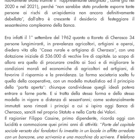
2020 e nel 2021), perché “non sarebbe stato prudente esporre tante
persone ai rischi di un’epidemia non ancora definitivamente
debellata”, dall’altro è crescente il desiderio di festeggiare il
sessantesimo compleanno della Banca.
Era infatti il 1° settembre del 1962 quanto a Roreto di Cherasco 34
persone lungimiranti, in prevalenza agricoltori, artigiani e operai,
diedero vita alla “Cassa rurale e artigiana di Cherasco”, con una
dotazione iniziale di 536.000 di vecchie lire di capitale. Lo scopo di
allora era quello di procurare credito ai Soci e di migliorare le
condizioni morali ed economiche di agricoltori ed artigiani, di
favorire il risparmio e la previdenza. La forma societaria scelta fu
quella della cooperativa, con un modello mutualistico ed il principio
della “porta aperta”: chiunque condividesse quegli ideali poteva
entrare a farne parte. E si tratta della stessa forma e dello stesso
modello in vigore a distanza di sessant’anni; come sostanzialmente
immutati sono rimasti i principi a cui si ispira oggi Banca di
Cherasco, sanciti nel proprio Statuto e nella Carta dei Valori.
Il ragionier Filippo Cassine, primo dipendente, ricorda oggi con
lucidità e commozione quei primi anni di attività: “
Parte del capitale
sociale versato dai fondatori fu investito in un locale in affitto arredato
con un bancone, una scrivania e una macchina da scrivere. Il telefono