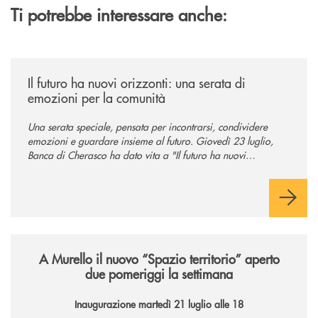
Ti potrebbe interessare anche:
/news/il-futuro-ha-nuovi-orizzonti-23-luglio-2026/
Il futuro ha nuovi orizzonti: una serata di
emozioni per la comunità
Una serata speciale, pensata per incontrarsi, condividere
emozioni e guardare insieme al futuro. Giovedì 23 luglio,
Banca di Cherasco ha dato vita a "Il futuro ha nuovi
orizzonti", il suo primo evento estivo dedicato a Soci, clienti,
famiglie e territorio.
/news/il-nuovo-spazio-territorio-a-murello/
A Murello il nuovo “Spazio territorio”
aperto
due pomeriggi la settimana
Inaugurazione martedì 21 luglio alle 18