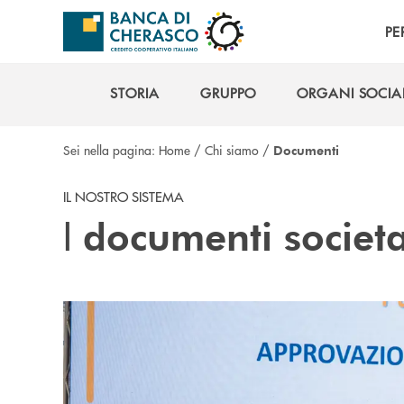
Salta al contenuto principale
PE
STORIA
GRUPPO
ORGANI SOCIA
STORIA
GRUPPO
ORGANI SOCIA
Sei nella pagina:
Home
/
Chi siamo
/
Documenti
IL NOSTRO SISTEMA
I
documenti societa