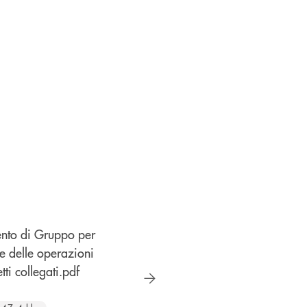
a
apre una nuova f
nto di Gruppo per
Codice Etico 2021
ne delle operazioni
apre una nuova finestra
ti collegati.pdf
PDF | 897,7 kb