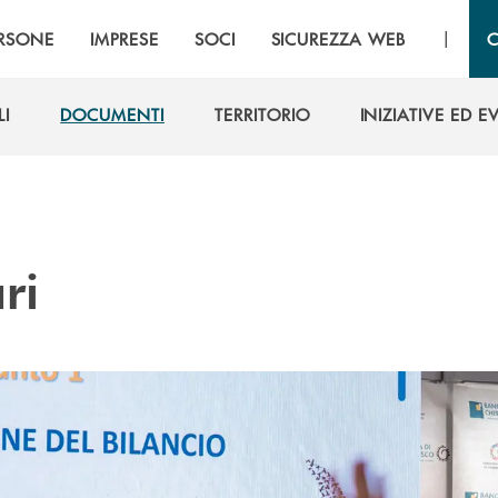
|
RSONE
IMPRESE
SOCI
SICUREZZA WEB
C
LI
DOCUMENTI
TERRITORIO
INIZIATIVE ED E
LI
DOCUMENTI
TERRITORIO
INIZIATIVE ED E
ri