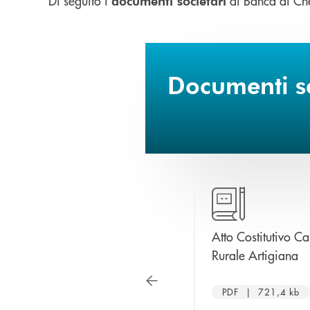
Di seguito i
di Banca di Ch
documenti societari
Documenti sc
apre una nuova finestra
5
Regolamento Assembleare
Atto Costitutivo C
apre una nuova finestra
ap
Ed Elettorale 2025
Rurale Artigiana
PDF | 302,9 kb
PDF | 721,4 kb