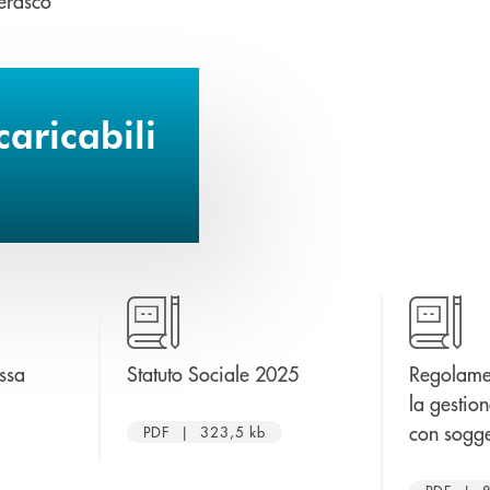
erasco
aricabili
apre una nuova finestr
assa
Statuto Sociale 2025
Regolame
re una nuova finestra
la gestio
con sogget
PDF | 323,5 kb