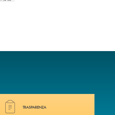
Hai bisogno di alcuni documenti ? Vai alla pagina traspa
TRASPARENZA