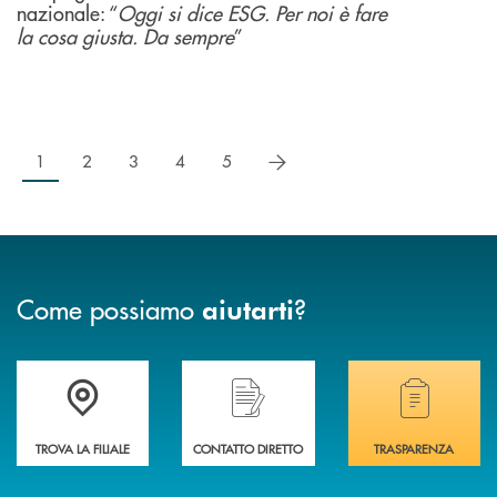
nazionale: “
Oggi si dice ESG. Per noi è fare
la cosa giusta. Da sempre
”
successivo
1
2
3
4
5
Come possiamo
?
aiutarti
Accedi all' elenco completo delle filiali .
Hai bisogno di assistenza immediata? Contatta
Hai bisogno di alcuni
TROVA LA FILIALE
CONTATTO DIRETTO
TRASPARENZA