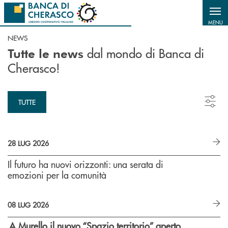
Salta al contenuto principale
MENU
NEWS
dal mondo di Banca di
Tutte le news
Cherasco!
TUTTE
28 LUG 2026
Il futuro ha nuovi orizzonti: una serata di
emozioni per la comunità
08 LUG 2026
A Murello il nuovo “Spazio territorio”
aperto