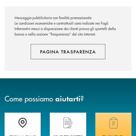
Messaggio pubblicitario con finalità promozionale.
Le condizioni economiche e contrattuali sono indicate nei Fogli
Informativi messi a disposizione dei clienti presso gli sportelli della
banca e nella sezione “Trasparenza” del sito internet.
PAGINA TRASPARENZA
Come possiamo
?
aiutarti
Accedi all' elenco completo delle filiali .
Hai bisogno di assistenza immediata? Contatta
Hai bisogno di alcuni