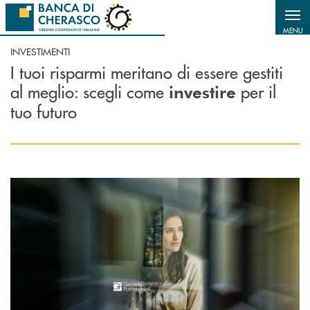
Salta al contenuto principale
MENU
INVESTIMENTI
I tuoi risparmi meritano di essere gestiti
al meglio: scegli come
per il
investire
tuo futuro
Scopri di più Gestioni Patrimoniali