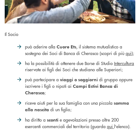
Il Socio
può aderire alla
, il sistema mutualistico a
Cuore Ets
sostegno dei Soci di Banca di Cherasco (scopri di più
qui
);
ha la possibilità di ottenere due Borse di Studio
Intercultura
riservate ai figli dei Soci che studiano alle Superiori;
può partecipare a
di gruppo oppure
viaggi o soggiorni
iscrivere i figli o nipoti ai
Campi Estivi Banca di
;
Cherasco
riceve aiuti per la sua famiglia con una piccola
somma
di un figlio;
alla nascita
ha diritto a
e agevolazioni presso oltre 200
sconti
esercenti commerciali del territorio (guarda
qui
l'elenco).