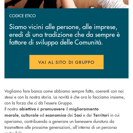
CODICE ETICO
Siamo vicini alle persone, alle imprese,
eredi di una tradizione che da sempre è
fattore di sviluppo delle Comunità.
VAI AL SITO DI GRUPPO
APRE UNA NUOVA FINESTR
Vogliamo fare banca come abbiamo sempre fatto, coerenti con noi
stessi e con la nostra storia. La novità è che ora lo facciamo insieme,
con la forza che ci dà l’essere Gruppo.
Il nostro
è
il
obiettivo
promuovere
miglioramento
,
ed
dei
e dei
in cui
morale
culturale
economico
Soci
Territori
operiamo, contribuendo a generare un benessere duraturo da
trasmettere alle prossime generazioni, all’interno di un percorso