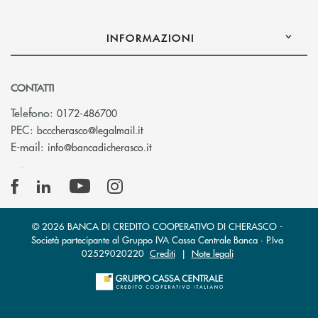
INFORMAZIONI
CONTATTI
Telefono:
0172-486700
(si apre l’app di posta elettronica)
PEC:
bcccherasco@legalmail.it
(si apre l’app di posta elettronica)
E-mail:
info@bancadicherasco.it
© 2026 BANCA DI CREDITO COOPERATIVO DI CHERASCO -
Società partecipante al Gruppo IVA Cassa Centrale Banca · P.Iva
02529020220
Crediti
|
Note legali