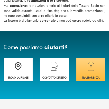
della Tessera, le
.
facilitazioni a te riservate
Ma
: le riduzioni offerte ai titolari della Tessera Socio non
attenzione
sono valide durante i saldi di fine stagione e le vendite promozionali,
nè sono cumulabili con altre offerte in corso.
La Tessera è strettamente
e non può essere ceduta ad altri.
personale
Come possiamo
?
aiutarti
Accedi all' elenco completo delle filiali .
Hai bisogno di assistenza immediata? Contatta
Hai bisogno di alcuni
TROVA LA FILIALE
CONTATTO DIRETTO
TRASPARENZA