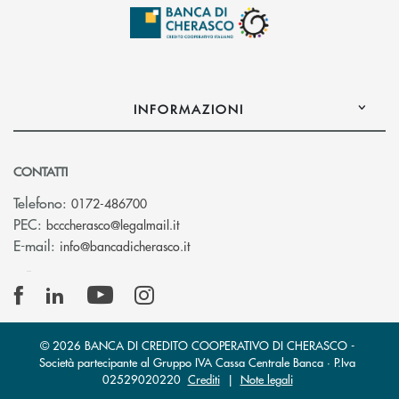
INFORMAZIONI
CONTATTI
Telefono:
0172-486700
(si apre l’app di posta elettronica)
PEC:
bcccherasco@legalmail.it
(si apre l’app di posta elettronica)
E-mail:
info@bancadicherasco.it
© 2026 BANCA DI CREDITO COOPERATIVO DI CHERASCO -
Società partecipante al Gruppo IVA Cassa Centrale Banca · P.Iva
02529020220
Crediti
|
Note legali