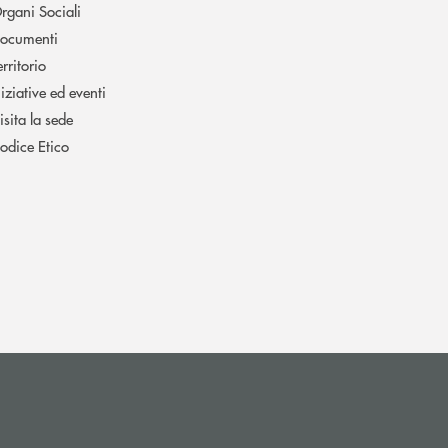
rgani Sociali
ocumenti
erritorio
niziative ed eventi
isita la sede
odice Etico