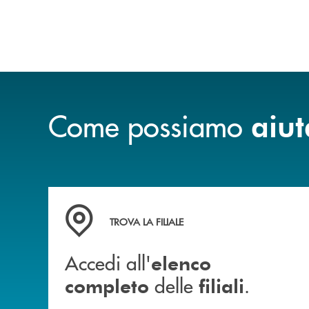
Come possiamo
aiut
Accedi all' elenco completo delle filiali .
TROVA LA FILIALE
Accedi all'
elenco
delle
.
completo
filiali