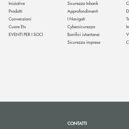
Iniziative
Sicurezza Inbank
O
Prodotti
Approfondimenti
D
Convenzioni
I Navigati
T
Cuore Ets
Cybersicurezza
I
EVENTI PER I SOCI
Bonifici istantanei
V
Sicurezza imprese
C
CONTATTI