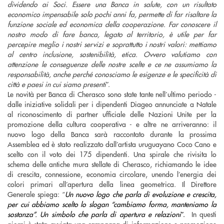
dividendo ai Soci.
Essere una Banca in salute, con un risultato
economico impensabile solo pochi anni fa, permette di far risaltare la
funzione sociale ed economica della cooperazione. Far conoscere il
nostro modo di fare banca, legato al territorio, è utile per far
percepire meglio i nostri servizi e soprattutto i nostri valori: mettiamo
al centro inclusione, sostenibilità, etica. Ovvero valutiamo con
attenzione le conseguenze delle nostre scelte e ce ne assumiamo la
responsabilità, anche perché conosciamo le esigenze e le specificità di
città e paesi in cui siamo presenti
”.
Le novità per Banca di Cherasco sono state tante nell’ultimo periodo -
dalle iniziative solidali per i dipendenti Diageo annunciate a Natale
al riconoscimento di partner ufficiale delle Nazioni Unite per la
promozione della cultura cooperativa - e altre ne arriveranno: il
nuovo logo della Banca sarà raccontato durante la prossima
Assemblea ed è stato realizzato dall’artista uruguayano Coco Cano e
scelto con il voto dei 175 dipendenti. Una spirale che rivisita lo
schema delle antiche mura stellate di Cherasco, richiamando le idee
di crescita, connessione, economia circolare, unendo l’energia dei
colori primari all’apertura della linea geometrica. Il Direttore
Generale spiega: “
Un nuovo logo che parla di evoluzione e crescita,
per cui abbiamo scelto lo slogan “cambiamo forma, manteniamo la
sostanza”. Un simbolo che parla di apertura e relazioni
”.
In questi