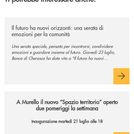
/news/il-futuro-ha-nuovi-orizzonti-23-luglio-2026/
Il futuro ha nuovi orizzonti: una serata di
emozioni per la comunità
Una serata speciale, pensata per incontrarsi, condividere
emozioni e guardare insieme al futuro. Giovedì 23 luglio,
Banca di Cherasco ha dato vita a "Il futuro ha nuovi
orizzonti", il suo primo evento estivo dedicato a Soci, clienti,
famiglie e territorio.
/news/il-nuovo-spazio-territorio-a-murello/
A Murello il nuovo “Spazio territorio”
aperto
due pomeriggi la settimana
Inaugurazione martedì 21 luglio alle 18