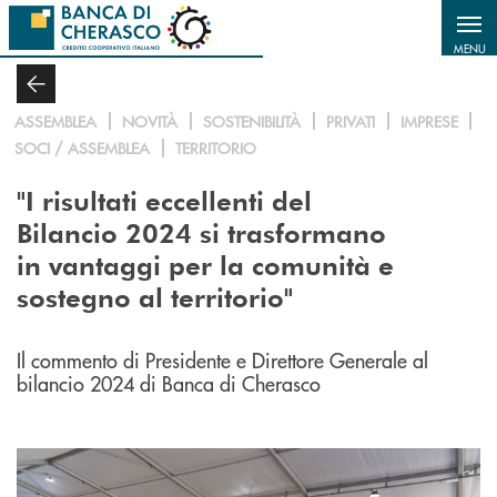
Salta al contenuto principale
MENU
ASSEMBLEA
NOVITÀ
SOSTENIBILITÀ
PRIVATI
IMPRESE
SOCI / ASSEMBLEA
TERRITORIO
"I risultati eccellenti del
Bilancio 2024 si trasformano
in vantaggi per la comunità e
sostegno al territorio"
Il
commento di Presidente e Direttore Generale al
bilancio 2024 di Banca di Cherasco