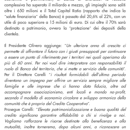
complessiva ha superato il miliardo e mezzo, gli impieghi sono saliti
oltre i 650 milioni e il Total Capital Ratio (rapporto che indica la
“salute finanziaria” della Banca) è passato dal 20,6% al 22%, con un
utile di poco superiore a 15 milioni di euro. Di cui oltre il 70% sarà
destinato a patrimonio, ovvero la “protezione” dei depositi della
clientela.
Il Presidente Olivero aggiunge: “
Un ulteriore anno di crescita ci
permette di affrontare il futuro con i giusti presupposti per continuare
a essere un punto di riferimento per i territori nei quali operiamo da
più di 60 anni. Per noi vuol dire interpretare con responsabilità il
ruolo di Banca del territorio, che si mette a servizio delle comunità
”.
Per il Direttore Carelli “
i risultati formidabili dell’ultimo periodo
diventano un impegno per offrire un servizio sempre migliore alle
famiglie e alle imprese che ci hanno dato fiducia, oltre ad
accompagnare associazionismo, enti locali e mondo no-profit,
secondo il modello di economia circolare e sviluppo armonico della
comunità che è proprio del Credito Cooperativo
”.
Prosegue Carelli: “
Elevata patrimonializzazione e buona qualità del
credito significano garantire affidabilità a chi si rivolge a noi.
Vogliamo rafforzare le risorse destinate alla beneficenza e alla
mutualità, inoltre torneremo, dopo alcuni anni, a riconoscere un