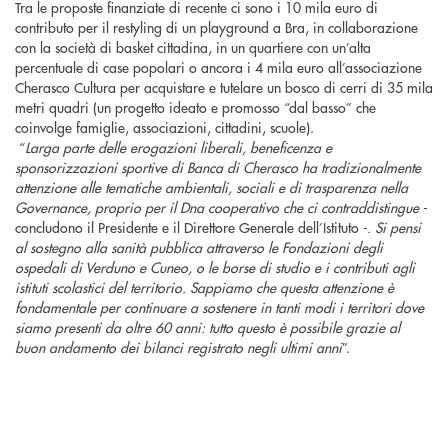
Tra le proposte finanziate di recente ci sono i 10 mila euro di
contributo per il restyling di un playground a Bra, in collaborazione
con la società di basket cittadina, in un quartiere con un’alta
percentuale di case popolari o ancora i 4 mila euro all’associazione
Cherasco Cultura per acquistare e tutelare un bosco di cerri di 35 mila
metri quadri (un progetto ideato e promosso “dal basso” che
coinvolge famiglie, associazioni, cittadini, scuole).
“
Larga parte delle erogazioni liberali, beneficenza e
sponsorizzazioni sportive di Banca di Cherasco ha tradizionalmente
attenzione alle tematiche ambientali, sociali e di trasparenza nella
Governance, proprio per il Dna cooperativo che ci contraddistingue -
concludono il Presidente e il Direttore Generale dell’Istituto
-. Si pensi
al sostegno alla sanità pubblica attraverso le Fondazioni degli
ospedali di Verduno e Cuneo, o le borse di studio e i contributi agli
istituti scolastici del territorio. Sappiamo che questa attenzione è
fondamentale per continuare a sostenere in tanti modi i territori dove
siamo presenti da oltre 60 anni: tutto questo è possibile grazie al
buon andamento dei bilanci registrato negli ultimi anni
”.