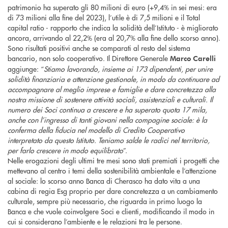
patrimonio ha superato gli 80 milioni di euro (+9,4% in sei mesi: era
di 73 milioni alla fine del 2023), l’utile è di 7,5 milioni e il Total
capital ratio - rapporto che indica la solidità dell’Istituto - è migliorato
ancora, arrivando al 22,2% (era al 20,7% alla fine dello scorso anno).
Sono risultati positivi anche se comparati al resto del sistema
bancario, non solo cooperativo. Il Direttore Generale
Marco Carelli
aggiunge: “
Stiamo lavorando, insieme ai 173 dipendenti, per unire
solidità finanziaria e attenzione gestionale, in modo da continuare ad
accompagnare al meglio imprese e famiglie e dare concretezza alla
nostra missione di sostenere attività sociali, assistenziali e culturali. Il
numero dei Soci continua a crescere e ha superato quota 17 mila,
anche con l’ingresso di tanti giovani nella compagine sociale: è la
conferma della fiducia nel modello di Credito Cooperativo
interpretato da questo Istituto. Teniamo salde le radici nel territorio,
per farlo crescere in modo equilibrato
”.
Nelle erogazioni degli ultimi tre mesi sono stati premiati i progetti che
mettevano al centro i temi della sostenibilità ambientale e l’attenzione
al sociale: lo scorso anno Banca di Cherasco ha dato vita a una
cabina di regia Esg proprio per dare concretezza a un cambiamento
culturale, sempre più necessario, che riguarda in primo luogo la
Banca e che vuole coinvolgere Soci e clienti, modificando il modo in
cui si considerano l’ambiente e le relazioni tra le persone.