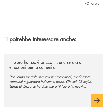
SHARE
Ti potrebbe interessare anche:
/news/il-futuro-ha-nuovi-orizzonti-23-luglio-2026/
Il futuro ha nuovi orizzonti: una serata di
emozioni per la comunità
Una serata speciale, pensata per incontrarsi, condividere
emozioni e guardare insieme al futuro. Giovedì 23 luglio,
Banca di Cherasco ha dato vita a "Il futuro ha nuovi
orizzonti", il suo primo evento estivo dedicato a Soci, clienti,
famiglie e territorio.