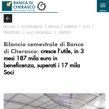
Salta al contenuto principale
MENU
NOVITÀ
SOSTENIBILITÀ
PRIVATI
IMPRESE
SOCI
TERRITORIO
ALLO SPORTELLO
CREDITO
Bilancio semestrale di Banca
cresce l’utile, in 3
di Cherasco:
mesi 187 mila euro in
beneficenza, superati i 17 mila
Soci