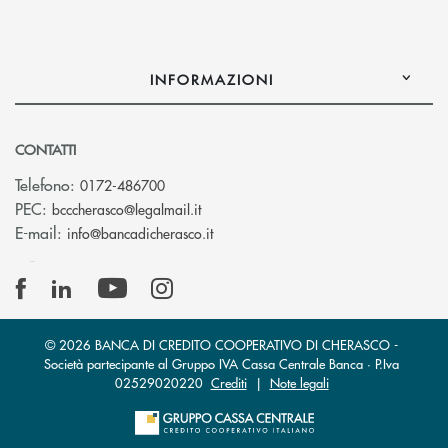
INFORMAZIONI
CONTATTI
Telefono:
0172-486700
(si apre l’app di posta elettronica)
PEC:
bcccherasco@legalmail.it
(si apre l’app di posta elettronica)
E-mail:
info@bancadicherasco.it
© 2026 BANCA DI CREDITO COOPERATIVO DI CHERASCO -
Società partecipante al Gruppo IVA Cassa Centrale Banca · P.Iva
02529020220
Crediti
|
Note legali