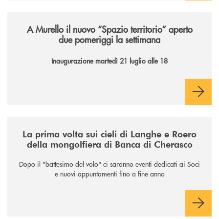
/news/il-nuovo-spazio-territorio-a-murello/
A Murello il nuovo “Spazio territorio”
aperto
due pomeriggi la settimana
Inaugurazione martedì 21 luglio alle 18
/news/la-nuova-mongolfiera-di-banca-di-cherasco/
La prima volta sui cieli di Langhe e Roero
della mongolfiera di Banca di Cherasco
Dopo il "battesimo del volo" ci saranno eventi dedicati ai Soci
e nuovi appuntamenti fino a fine anno