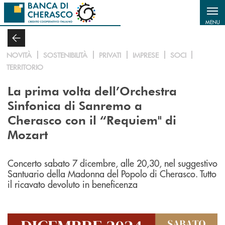
Salta al contenuto principale
MENU
NOVITÀ
SOSTENIBILITÀ
PRIVATI
IMPRESE
SOCI
TERRITORIO
La prima volta dell’Orchestra
Sinfonica di Sanremo a
Cherasco con il “Requiem"
di
Mozart
Concerto sabato 7 dicembre, alle 20,30, nel suggestivo
Santuario della Madonna del Popolo di Cherasco. Tutto
il ricavato devoluto in beneficenza