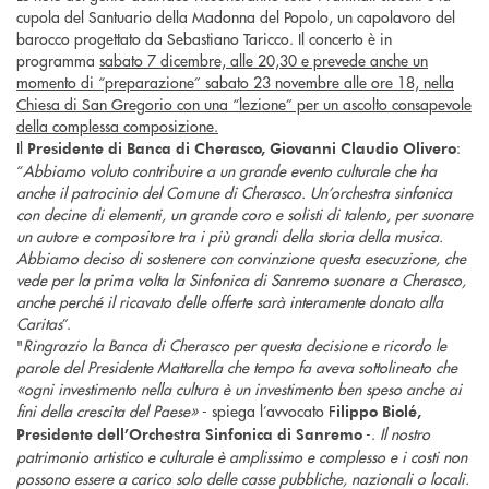
cupola del Santuario della Madonna del Popolo, un capolavoro del
barocco progettato da Sebastiano Taricco. Il concerto è in
programma
sabato 7 dicembre, alle 20,30 e prevede anche un
momento di “preparazione” sabato 23 novembre alle ore 18, nella
Chiesa di San Gregorio con una “lezione” per un ascolto consapevole
della complessa composizione.
Il
:
Presidente di Banca di Cherasco, Giovanni Claudio Olivero
“
Abbiamo voluto contribuire a un grande evento culturale che ha
anche il patrocinio del Comune di Cherasco. Un’orchestra sinfonica
con decine di elementi, un grande coro e solisti di talento, per suonare
un autore e compositore tra i più grandi della storia della musica.
Abbiamo deciso di sostenere con convinzione questa esecuzione, che
vede per la prima volta la Sinfonica di Sanremo suonare a Cherasco,
anche perché il ricavato delle offerte sarà interamente donato alla
Caritas
”.
"
Ringrazio la Banca di Cherasco per questa decisione e ricordo le
parole del Presidente Mattarella che tempo fa aveva sottolineato che
«ogni investimento nella cultura è un investimento ben speso anche ai
fini della crescita del Paese»
- spiega l’avvocato F
ilippo Biolé,
-.
Il nostro
Presidente dell’Orchestra Sinfonica di Sanremo
patrimonio artistico e culturale è amplissimo e complesso e i costi non
possono essere a carico solo delle casse pubbliche, nazionali o locali.