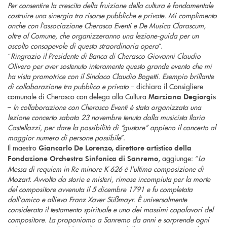
Per consentire la crescita della fruizione della cultura è fondamentale
costruire una sinergia tra risorse pubbliche e private. Mi complimento
anche con l’associazione Cherasco Eventi e De Musica Clarascum,
oltre al Comune, che organizzeranno una lezione-guida per un
ascolto consapevole di questa straordinaria opera
”.
“
Ringrazio il Presidente di Banca di Cherasco Giovanni Claudio
Olivero per aver sostenuto interamente questo grande evento che mi
ha vista promotrice con il Sindaco Claudio Bogetti. Esempio brillante
di collaborazione tra pubblico e privato
– dichiara il Consigliere
comunale di Cherasco con delega alla Cultura
Marziana Degiorgis
–
In collaborazione con Cherasco Eventi è stata organizzata una
lezione concerto sabato 23 novembre tenuta dalla musicista Ilaria
Castellazzi, per dare la possibilità di “gustare” appieno il concerto al
maggior numero di persone possibile
”.
Il maestro
Giancarlo De Lorenzo, direttore artistico della
, aggiunge: “
La
Fondazione Orchestra Sinfonica di Sanremo
Messa di requiem in Re minore K 626 è l'ultima composizione di
Mozart. Avvolta da storie e misteri, rimase incompiuta per la morte
del compositore avvenuta il 5 dicembre 1791 e fu completata
dall'amico e allievo Franz Xaver Süßmayr. È universalmente
considerata il testamento spirituale e uno dei massimi capolavori del
compositore. La proponiamo a Sanremo da anni e sorprende ogni