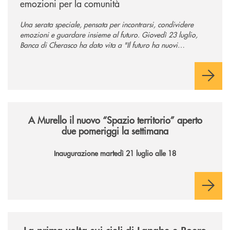
emozioni per la comunità
Una serata speciale, pensata per incontrarsi, condividere
emozioni e guardare insieme al futuro. Giovedì 23 luglio,
Banca di Cherasco ha dato vita a "Il futuro ha nuovi
orizzonti", il suo primo evento estivo dedicato a Soci, clienti,
famiglie e territorio.
/news/il-nuovo-spazio-territorio-a-murello/
A Murello il nuovo “Spazio territorio”
aperto
due pomeriggi la settimana
Inaugurazione martedì 21 luglio alle 18
/news/la-nuova-mongolfiera-di-banca-di-cherasco/
La prima volta sui cieli di Langhe e Roero