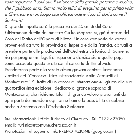
volta registrare il sold out. È un'opera dalla grande potenza e fascino,
che il pubblico ama. Siamo molto felici di eseguirla per la prima volta
a Cherasco e in un luogo così affascinante e ricco di storia come il
Santuario
”.
Di grande impatto sarà la presenza dei 45 artisti del Coro
FilHarmonia diretto dal maestro Giulio Magnanini, già direttore del
Coro del Teatro dell'Opera di Nizza. Un coro composto da cantori
provenienti da tutta la provincia di Imperia e dalla Francia, abituati a
prendere parte alle produzioni dell'Orchestra Sinfonica di Sanremo
sia per programmi legati al repertorio classico sia a quello pop,
come accaduto questa estate con il concerto di Ermal Meta.
Prenderanno parte alla serata alcuni giovani cantanti lirici: sono i
vincitori del “Concorso Lirico Internazionale Anita Cerquetti di
Montecosaro”. Si tratta di un concorso internazionale - giunto alla sua
quattordicesima edizione - dedicato al grande soprano di
Montecosaro, che richiama talenti di grande valore provenienti da
ogni parte del mondo e ogni anno hanno la possibilità di esibirsi
anche a Sanremo con l’Orchestra Sinfonica.
Per informazioni: Ufficio Turistico di Cherasco - Tel. 0172.427050 -
email:
turistico@comune.cherasco.cn.it
Prenotazioni al seguente link.
PRENOTAZIONE (google.com)