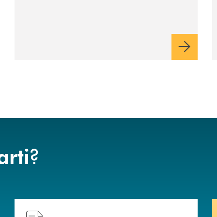
?
arti
Hai bisogno di assistenza immediata? Contattaci .