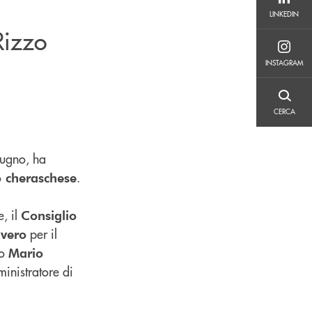
LINKEDIN
LINKEDIN
Rizzo
INSTAGRAM
INSTAGRAM
CERCA
CERCA
iugno, ha
.
to cheraschese
, il
Consiglio
per il
ivero
to
Mario
inistratore di