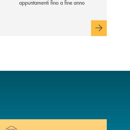
appuntamenti fino a fine anno
Hai bisogno di alcuni documenti ? Vai alla pagina traspa