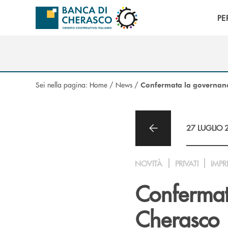
Salta al contenuto principale
PE
Sei nella pagina:
Home
/
News
/
Confermata la governanc
27 LUGLIO 
NOVITÀ
PRIVATI
IMPR
Confermat
Cherasco