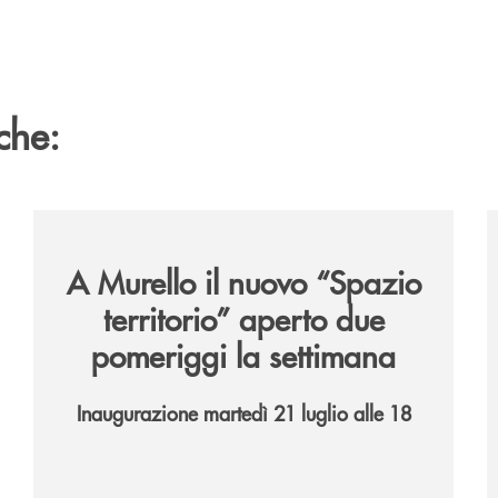
che:
6/
/news/il-nuovo-spazio-territorio-a-murello/
/
A Murello il nuovo “Spazio
territorio”
aperto due
pomeriggi la settimana
Inaugurazione martedì 21 luglio alle 18