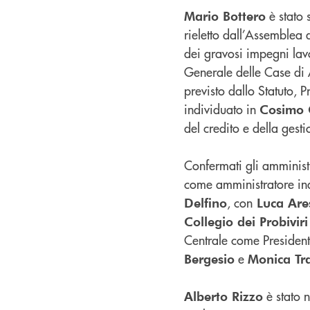
è stato 
Mario Bottero
rieletto dall’Assemblea
dei gravosi impegni lavo
Generale delle Case di 
previsto dallo Statuto, P
individuato in
Cosimo
del credito e della gesti
Confermati gli amminist
come amministratore in
, con
Delfino
Luca Are
Collegio dei Probiviri
Centrale come Presiden
e
Bergesio
Monica Tr
è stato 
Alberto Rizzo