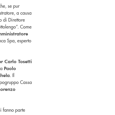
he, se pur
stratore, a causa
o di Direttore
ottolengo”. Come
ministratore
anca Spa, esperto
er Carlo Tosetti
da
Paolo
. Il
hela
Capogruppo Cassa
Lorenzo
i fanno parte