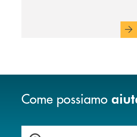
luglio, Banca di Cherasco ha dato vita a "Il
futuro ha nuovi orizzonti", il suo primo
evento estivo dedicato a Soci, clienti,
famiglie e territorio.
Come possiamo
aiut
Accedi all' elenco completo delle filiali .