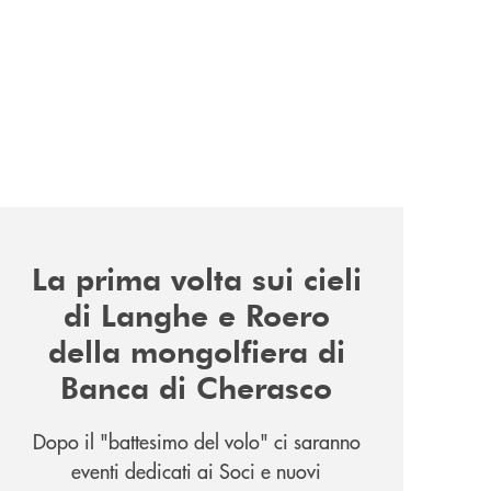
news/la-nuova-mongolfiera-di-banca-di-cherasco/
La prima volta sui cieli
di Langhe e Roero
della mongolfiera di
Banca di Cherasco
Dopo il "battesimo del volo" ci saranno
eventi dedicati ai Soci e nuovi