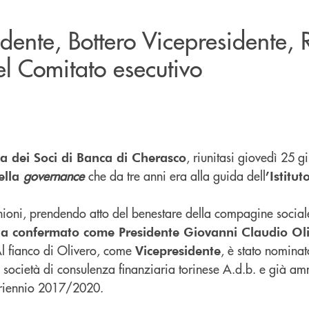
idente, Bottero Vicepresidente, 
el Comitato esecutivo
, riunitasi giovedì 25 g
 dei Soci di Banca di Cherasco
governance
che da tre anni era alla guida dell
ella
’Istitu
unioni, prendendo atto del benestare della compagine sociale
ha confermato come Presidente Giovanni Claudio Ol
 fianco di Olivero, come
, è stato nomina
Vicepresidente
 società di consulenza finanziaria torinese A.d.b. e già amm
triennio 2017/2020.