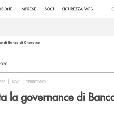
|
RSONE
IMPRESE
SOCI
SICUREZZA WEB
C
e di Banca di Cherasco
2020
ESE
SOCI
TERRITORIO
a la governance di Banca