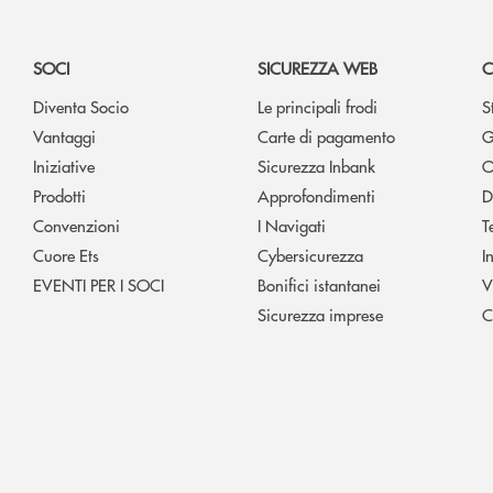
SOCI
SICUREZZA WEB
C
Diventa Socio
Le principali frodi
S
Vantaggi
Carte di pagamento
G
Iniziative
Sicurezza Inbank
O
Prodotti
Approfondimenti
D
Convenzioni
I Navigati
T
Cuore Ets
Cybersicurezza
I
EVENTI PER I SOCI
Bonifici istantanei
V
Sicurezza imprese
C