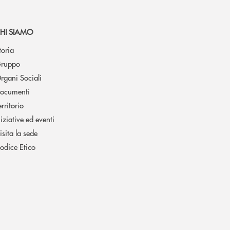
HI SIAMO
toria
ruppo
rgani Sociali
ocumenti
erritorio
niziative ed eventi
isita la sede
odice Etico