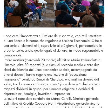
Conoscere l’importanza e il valore del risparmio, capire il “mestiere”
di una Banca e le norme che regolano e tutelano l’economia. Oltre a
una serie di elementi utili, soprattutto ai più giovani, per compiere le
proprie scelte, anche quelle legate al denaro, in modo responsabile e
consapevole.
L'altra mattina (mercoledì 20 marzo) all’Istituto Maria Immacolata di
Pinerolo, oltre 80 ragazzi (due classi di seconda media e altre due
classi del biennio del Liceo economico sociale, accompagnate da
diversi docenti) hanno seguito una lezione di “educazione
finanziaria” curata da Banca di Cherasco: una mattina diversa dal
solito, tra domane e curiosità, con un “gioco di ruolo” che ha visto i
ragazzi dividersi in gruppi per simulare esigenze e desideri di
risparmiatori, famiglie, investitori, imprenditori.
Le lezioni sono state condotta da Marco Carelli, Direttore generale
dell’Istituto di Credito Cooperativo, il Vicedirettore generale vicario
Lorenzo Crida e Mauro Coalova, responsabile della filiale di Pinerolo