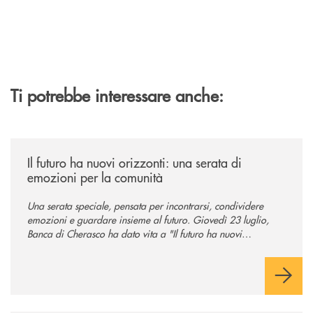
Ti potrebbe interessare anche:
/news/il-futuro-ha-nuovi-orizzonti-23-luglio-2026/
Il futuro ha nuovi orizzonti: una serata di
emozioni per la comunità
Una serata speciale, pensata per incontrarsi, condividere
emozioni e guardare insieme al futuro. Giovedì 23 luglio,
Banca di Cherasco ha dato vita a "Il futuro ha nuovi
orizzonti", il suo primo evento estivo dedicato a Soci, clienti,
famiglie e territorio.