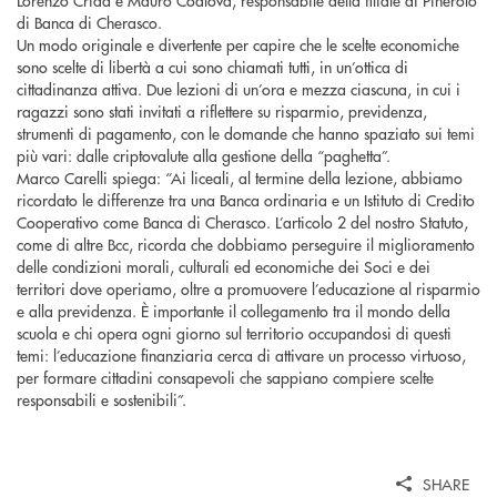
di Banca di Cherasco.
Un modo originale e divertente per capire che le scelte economiche
sono scelte di libertà a cui sono chiamati tutti, in un’ottica di
cittadinanza attiva. Due lezioni di un’ora e mezza ciascuna, in cui i
ragazzi sono stati invitati a riflettere su risparmio, previdenza,
strumenti di pagamento, con le domande che hanno spaziato sui temi
più vari: dalle criptovalute alla gestione della “paghetta”.
Marco Carelli spiega: “Ai liceali, al termine della lezione, abbiamo
ricordato le differenze tra una Banca ordinaria e un Istituto di Credito
Cooperativo come Banca di Cherasco. L’articolo 2 del nostro Statuto,
come di altre Bcc, ricorda che dobbiamo perseguire il miglioramento
delle condizioni morali, culturali ed economiche dei Soci e dei
territori dove operiamo, oltre a promuovere l’educazione al risparmio
e alla previdenza. È importante il collegamento tra il mondo della
scuola e chi opera ogni giorno sul territorio occupandosi di questi
temi: l’educazione finanziaria cerca di attivare un processo virtuoso,
per formare cittadini consapevoli che sappiano compiere scelte
responsabili e sostenibili”.
SHARE