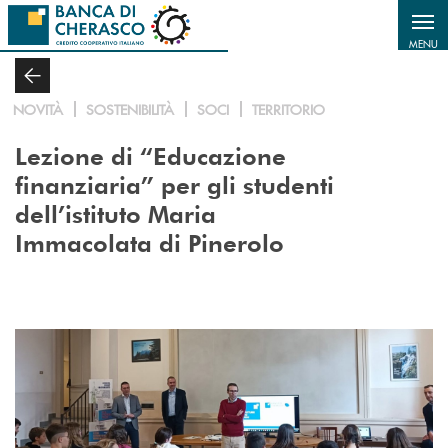
Salta al contenuto principale
MENU
NOVITÀ
SOSTENIBILITÀ
SOCI
TERRITORIO
Lezione di “Educazione
finanziaria” per gli studenti
dell’istituto Maria
Immacolata di Pinerolo