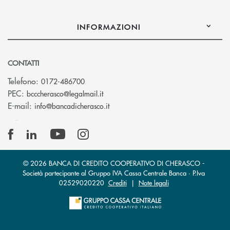
INFORMAZIONI
CONTATTI
Telefono:
0172-486700
(si apre l’app di posta elettronica)
PEC:
bcccherasco@legalmail.it
(si apre l’app di posta elettronica)
E-mail:
info@bancadicherasco.it
© 2026 BANCA DI CREDITO COOPERATIVO DI CHERASCO -
Società partecipante al Gruppo IVA Cassa Centrale Banca · P.Iva
02529020220
Crediti
|
Note legali