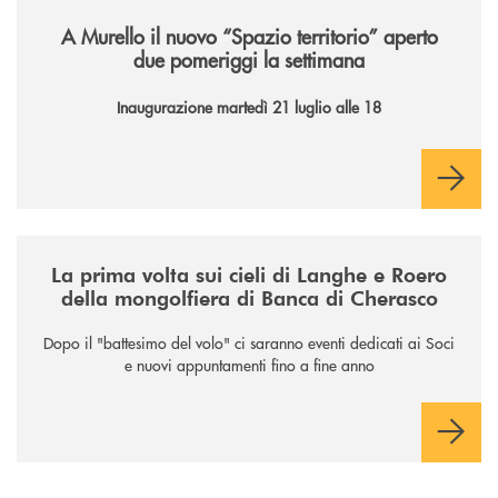
/news/il-nuovo-spazio-territorio-a-murello/
A Murello il nuovo “Spazio territorio”
aperto
due pomeriggi la settimana
Inaugurazione martedì 21 luglio alle 18
/news/la-nuova-mongolfiera-di-banca-di-cherasco/
La prima volta sui cieli di Langhe e Roero
della mongolfiera di Banca di Cherasco
Dopo il "battesimo del volo" ci saranno eventi dedicati ai Soci
e nuovi appuntamenti fino a fine anno