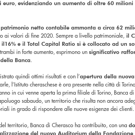
,
i euro
evidenziando un aumento di oltre 60 milioni d
 patrimonio netto contabile ammonta a circa 62 mili
to ai valori di fine 2020. Sempre a livello patrimoniale,
il C
 il16% e il Total Capital Ratio si è collocato ad un s
entrambi in forte aumento, esprimono un
significativo raff
.
 della Banca
trato quindi ottimi risultati e con l’
apertura della nuova f
Carle, l’Istituto cheraschese è ora presente nella città di Tori
nno in cui venne aperta la prima filiale di Torino, Banca d
 capoluogo sabaudo, un territorio che risulta non ancora ad
oriali in grado di rispondere alle nuove esigenze dei clienti.
del territorio, Banca di Cherasco ha contribuito, con una
do
ealizzazione del nuovo Auditorium della Fondazione