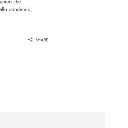
numeri che
della pandemia,
SHARE
news/il-sostegno-alluniversita-di-scienze-gastronomiche/