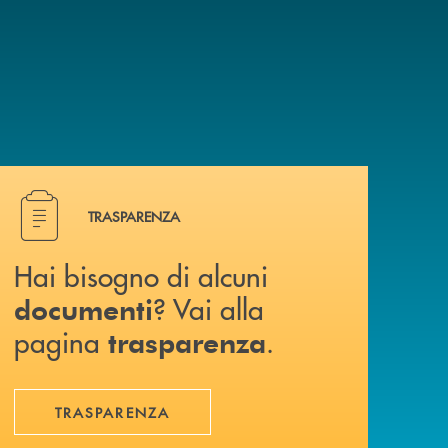
Hai bisogno di alcuni documenti ? Vai alla pagina traspa
TRASPARENZA
Hai bisogno di alcuni
? Vai alla
documenti
pagina
.
trasparenza
TRASPARENZA