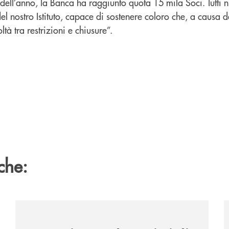
 dell’anno, la Banca ha raggiunto quota 15 mila Soci. Tutti 
el nostro Istituto, capace di sostenere coloro che, a causa 
oltà tra restrizioni e chiusure”.
che:
/news/la-nuova-mongolfiera-di-banca-di-cherasco/
/