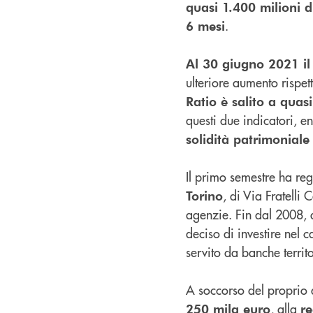
quasi 1.400 milioni d
.
6 mesi
Al 30 giugno 2021 il
ulteriore aumento rispet
Ratio è salito a quasi
questi due indicatori, 
solidità patrimoniale
Il primo semestre ha regis
, di Via Fratelli 
Torino
agenzie. Fin dal 2008, a
deciso di investire nel
servito da banche territ
A soccorso del proprio 
, alla
250 mila euro
r