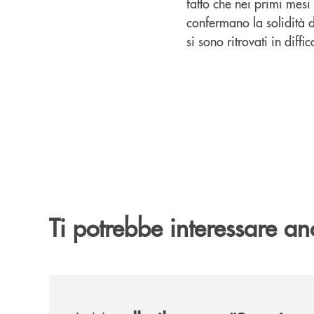
fatto che nei primi mesi
confermano la solidità d
si sono ritrovati in diffic
Ti potrebbe interessare an
/news/il-nuovo-spazio-territorio-a-murello/