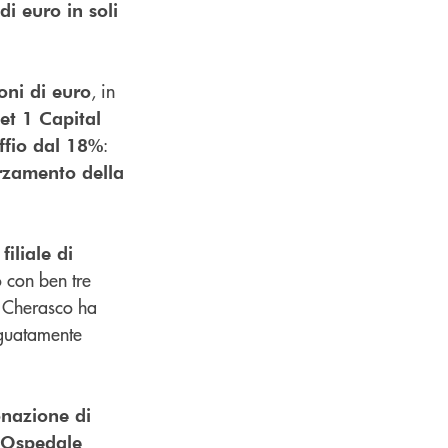
i euro in soli
, in
oni di euro
et 1 Capital
:
offio dal 18%
orzamento della
iliale di
no con ben tre
i Cherasco ha
eguatamente
nazione di
 Ospedale