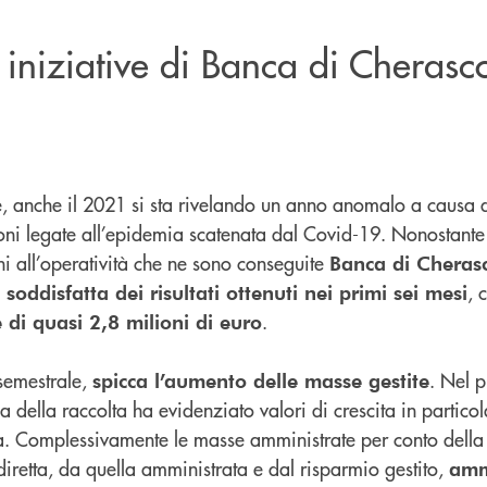
e iniziative di Banca di Cherasc
, anche il 2021 si sta rivelando un anno anomalo a causa 
zioni legate all’epidemia scatenata dal Covid-19. Nonostante t
oni all’operatività che ne sono conseguite
Banca di Cheras
, 
oddisfatta dei risultati ottenuti nei primi sei mesi
.
e di quasi 2,8 milioni di euro
 semestrale,
. Nel 
spicca l’aumento delle masse gestite
a della raccolta ha evidenziato valori di crescita in particol
ta. Complessivamente le masse amministrate per conto della 
 diretta, da quella amministrata e dal risparmio gestito,
amm