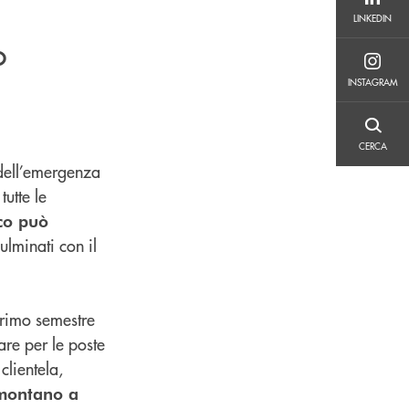
LINKEDIN
LINKEDIN
o
INSTAGRAM
INSTAGRAM
CERCA
CERCA
dell’emergenza
utte le
co può
culminati con il
primo semestre
are per le poste
clientela,
ontano a