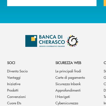
SOCI
SICUREZZA WEB
C
Diventa Socio
Le principali frodi
S
Vantaggi
Carte di pagamento
G
Iniziative
Sicurezza Inbank
O
Prodotti
Approfondimenti
D
Convenzioni
I Navigati
T
Cuore Ets
Cybersicurezza
I