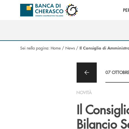
Salta al contenuto principale
PE
Sei nella pagina:
Home
/
News
/
Il Consiglio di Amministr
07 OTTOBR
NOVITÀ
Il Consigl
Bilancio S