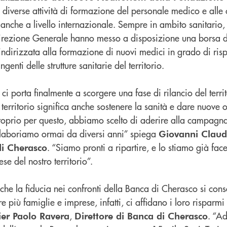
 diverse attività di formazione del personale medico e alle 
 anche a livello internazionale. Sempre in ambito sanitario, 
rezione Generale hanno messo a disposizione una borsa di
indirizzata alla formazione di nuovi medici in grado di ris
genti delle strutture sanitarie del territorio.
ci porta finalmente a scorgere una fase di rilancio del terri
 territorio significa anche sostenere la sanità e dare nuove 
proprio per questo, abbiamo scelto di aderire alla campagna
llaboriamo ormai da diversi anni” spiega
Giovanni Claud
. “Siamo pronti a ripartire, e lo stiamo già fa
di Cherasco
ese del nostro territorio”.
che la fiducia nei confronti della Banca di Cherasco si cons
più famiglie e imprese, infatti, ci affidano i loro risparmi 
,
. “Ad
er Paolo Ravera
Direttore di Banca di Cherasco