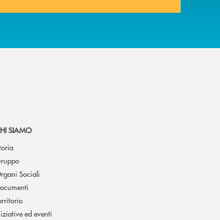
HI SIAMO
toria
ruppo
rgani Sociali
ocumenti
erritorio
niziative ed eventi