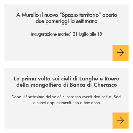
/news/il-nuovo-spazio-territorio-a-murello/
A Murello il nuovo “Spazio territorio”
aperto
due pomeriggi la settimana
Inaugurazione martedì 21 luglio alle 18
/news/la-nuova-mongolfiera-di-banca-di-cherasco/
La prima volta sui cieli di Langhe e Roero
della mongolfiera di Banca di Cherasco
Dopo il "battesimo del volo" ci saranno eventi dedicati ai Soci
e nuovi appuntamenti fino a fine anno