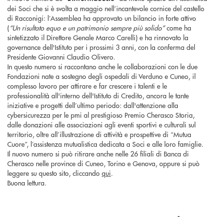
dei Soci che si è svolta a maggio nell’incantevole cornice del castello
di Racconigi: l’Assemblea ha approvato un bilancio in forte attivo
(
“Un risultato equo e un patrimonio sempre più solido”
come ha
sintetizzato il Direttore Genale Marco Carelli) e ha rinnovato la
governance dell'Istituto per i prossimi 3 anni, con la conferma del
Presidente Giovanni Claudio Olivero.
In questo numero si raccontano anche le collaborazioni con le due
Fondazioni nate a sostegno degli ospedali di Verduno e Cuneo, il
complesso lavoro per attirare e far crescere i talenti e le
professionalità all'interno dell'Istituto di Credito, ancora le tante
iniziative e progetti dell’ultimo periodo: dall'attenzione alla
cybersicurezza per le pmi al prestigioso Premio Cherasco Storia,
dalle donazioni alle associazioni agli eventi sportivi e culturali sul
territorio, oltre all’illustrazione di attività e prospettive di “Mutua
Cuore”, l’assistenza mutualistica dedicata a Soci e alle loro famiglie.
Il nuovo numero si può ritirare anche nelle 26 filiali di Banca di
Cherasco nelle province di Cuneo, Torino e Genova, oppure si può
leggere su questo sito, cliccando
qui
.
Buona lettura.