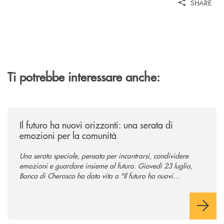
SHARE
Ti potrebbe interessare anche:
/news/il-futuro-ha-nuovi-orizzonti-23-luglio-2026/
Il futuro ha nuovi orizzonti: una serata di
emozioni per la comunità
Una serata speciale, pensata per incontrarsi, condividere
emozioni e guardare insieme al futuro. Giovedì 23 luglio,
Banca di Cherasco ha dato vita a "Il futuro ha nuovi
orizzonti", il suo primo evento estivo dedicato a Soci, clienti,
famiglie e territorio.