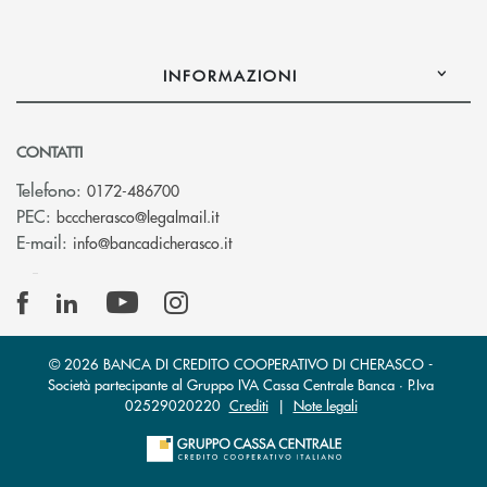
INFORMAZIONI
CONTATTI
Telefono:
0172-486700
(si apre l’app di posta elettronica)
PEC:
bcccherasco@legalmail.it
(si apre l’app di posta elettronica)
E-mail:
info@bancadicherasco.it
© 2026 BANCA DI CREDITO COOPERATIVO DI CHERASCO -
Società partecipante al Gruppo IVA Cassa Centrale Banca · P.Iva
02529020220
Crediti
|
Note legali