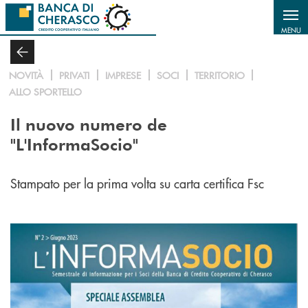
Salta al contenuto principale
MENU
NOVITÀ
PRIVATI
IMPRESE
SOCI
TERRITORIO
ALLO SPORTELLO
Il nuovo numero de
"L'InformaSocio"
Stampato per la prima volta su carta certifica Fsc