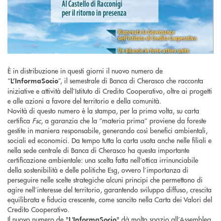
È in distribuzione in questi giorni il nuovo numero de
“
”, il semestrale di Banca di Cherasco che racconta
L’InformaSocio
iniziative e attività dell’Istituto di Credito Cooperativo, oltre ai progetti
e alle azioni a favore del territorio e della comunità.
Novità di questo numero è la stampa, per la prima volta, su carta
certifica
Fsc
, a garanzia che la “materia prima” proviene da foreste
gestite in maniera responsabile, generando così benefici ambientali,
sociali ed economici. Da tempo tutta la carta usata anche nelle filiali e
nella sede centrale di Banca di Cherasco ha questa importante
certificazione ambientale: una scelta fatta nell’ottica irrinunciabile
della sostenibilità e delle politiche Esg, ovvero l’importanza di
perseguire nelle scelte strategiche alcuni principi che permettono di
agire nell’interesse del territorio, garantendo sviluppo diffuso, crescita
equilibrata e fiducia crescente, come sancito nella Carta dei Valori del
Credito Cooperativo.
Il nuovo numero de "
" dà molto spazio all’Assemblea
L'InformaSocio