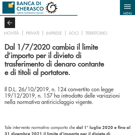
Salta al contenuto principale
MENU
NOVITÀ
PRIVATI
IMPRESE
SOCI
TERRITORIO
Dal 1/7/2020 cambia il limite
d’importo per il divieto di
trasferimento di denaro contante
e di titoli al portatore.
Il D.L. 26/10/2019, n. 124 convertito con legge
19/12/2019, n. 157 ha introdotto delle variazioni
nella normativa antiriciclaggio vigente.
Tale intervento normativo comporta che
dal 1° luglio 2020 e fino al
31 dicembre 2021
il limite d’importo per il divieto di