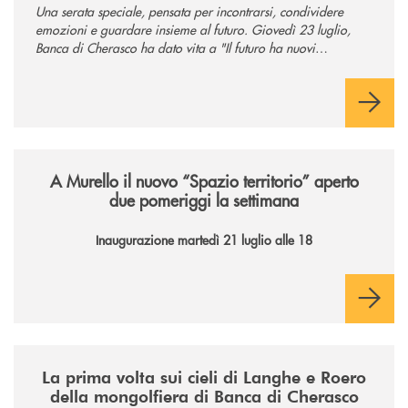
Una serata speciale, pensata per incontrarsi, condividere
emozioni e guardare insieme al futuro. Giovedì 23 luglio,
Banca di Cherasco ha dato vita a "Il futuro ha nuovi
orizzonti", il suo primo evento estivo dedicato a Soci, clienti,
famiglie e territorio.
/news/il-nuovo-spazio-territorio-a-murello/
A Murello il nuovo “Spazio territorio”
aperto
due pomeriggi la settimana
Inaugurazione martedì 21 luglio alle 18
/news/la-nuova-mongolfiera-di-banca-di-cherasco/
La prima volta sui cieli di Langhe e Roero
della mongolfiera di Banca di Cherasco