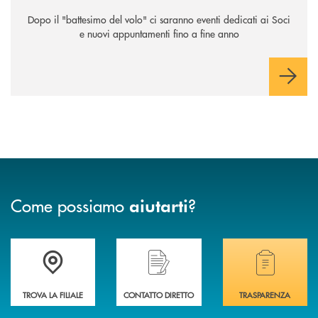
Dopo il "battesimo del volo" ci saranno eventi dedicati ai Soci
e nuovi appuntamenti fino a fine anno
Come possiamo
?
aiutarti
Accedi all' elenco completo delle filiali .
Hai bisogno di assistenza immediata? Contatta
Hai bisogno di alcuni
TROVA LA FILIALE
CONTATTO DIRETTO
TRASPARENZA