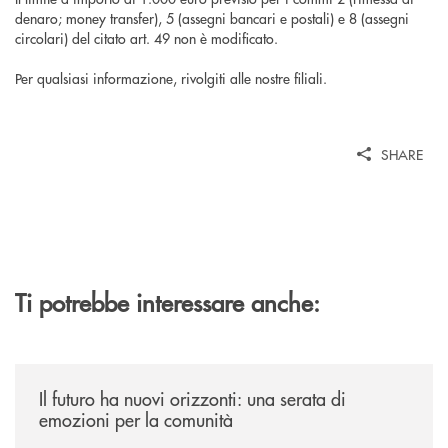
denaro; money transfer), 5 (assegni bancari e postali) e 8 (assegni
circolari) del citato art. 49 non è modificato.
Per qualsiasi informazione, rivolgiti alle nostre filiali.
SHARE
Ti potrebbe interessare anche:
/news/il-futuro-ha-nuovi-orizzonti-23-luglio-2026/
Il futuro ha nuovi orizzonti: una serata di
emozioni per la comunità