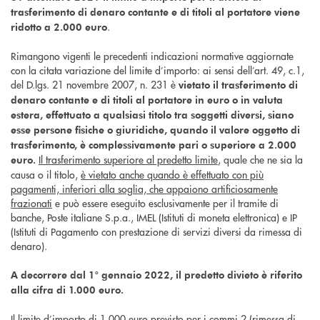
trasferimento di denaro contante e di titoli al portatore viene
.
ridotto a 2.000 euro
Rimangono vigenti le precedenti indicazioni normative aggiornate
con la citata variazione del limite d’importo: ai sensi dell’art. 49, c.1,
del D.lgs. 21 novembre 2007, n. 231 è
vietato il trasferimento di
denaro contante e di titoli al portatore in euro o in valuta
estera, effettuato a qualsiasi titolo tra soggetti diversi, siano
esse persone fisiche o giuridiche, quando il valore oggetto di
trasferimento, è complessivamente pari o superiore a 2.000
Il trasferimento superiore al predetto limite
, quale che ne sia la
euro.
causa o il titolo,
è vietato anche quando è effettuato con più
pagamenti, inferiori alla soglia, che appaiono artificiosamente
frazionati
e può essere eseguito esclusivamente per il tramite di
banche, Poste italiane S.p.a., IMEL (Istituti di moneta elettronica) e IP
(Istituti di Pagamento con prestazione di servizi diversi da rimessa di
denaro).
A decorrere dal 1° gennaio 2022, il predetto divieto è riferito
alla cifra di 1.000 euro.
Il limite d’importo di 1.000 euro previsto per i commi 2 (rimessa di