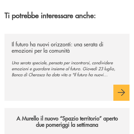
Ti potrebbe interessare anche:
/news/il-futuro-ha-nuovi-orizzonti-23-luglio-2026/
Il futuro ha nuovi orizzonti: una serata di
emozioni per la comunità
Una serata speciale, pensata per incontrarsi, condividere
emozioni e guardare insieme al futuro. Giovedì 23 luglio,
Banca di Cherasco ha dato vita a "Il futuro ha nuovi
orizzonti", il suo primo evento estivo dedicato a Soci, clienti,
famiglie e territorio.
/news/il-nuovo-spazio-territorio-a-murello/
A Murello il nuovo “Spazio territorio”
aperto
due pomeriggi la settimana