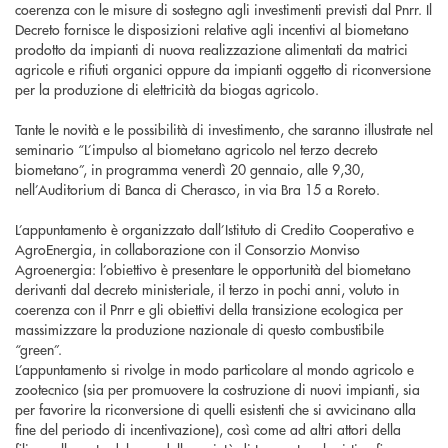
coerenza con le misure di sostegno agli investimenti previsti dal Pnrr. Il
Decreto fornisce le disposizioni relative agli incentivi al biometano
prodotto da impianti di nuova realizzazione alimentati da matrici
agricole e rifiuti organici oppure da impianti oggetto di riconversione
per la produzione di elettricità da biogas agricolo.
Tante le novità e le possibilità di investimento, che saranno illustrate nel
seminario “L’impulso al biometano agricolo nel terzo decreto
biometano”, in programma venerdì 20 gennaio, alle 9,30,
nell’Auditorium di Banca di Cherasco, in via Bra 15 a Roreto.
L’appuntamento è organizzato dall’Istituto di Credito Cooperativo e
AgroEnergia, in collaborazione con il Consorzio Monviso
Agroenergia: l’obiettivo è presentare le opportunità del biometano
derivanti dal decreto ministeriale, il terzo in pochi anni, voluto in
coerenza con il Pnrr e gli obiettivi della transizione ecologica per
massimizzare la produzione nazionale di questo combustibile
“green”.
L’appuntamento si rivolge in modo particolare al mondo agricolo e
zootecnico (sia per promuovere la costruzione di nuovi impianti, sia
per favorire la riconversione di quelli esistenti che si avvicinano alla
fine del periodo di incentivazione), così come ad altri attori della