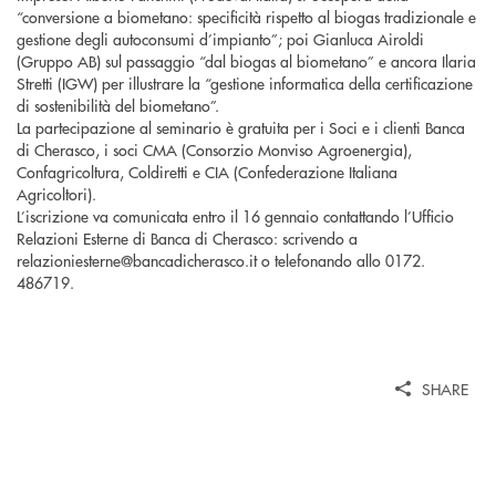
“conversione a biometano: specificità rispetto al biogas tradizionale e
gestione degli autoconsumi d’impianto”; poi Gianluca Airoldi
(Gruppo AB) sul passaggio “dal biogas al biometano” e ancora Ilaria
Stretti (IGW) per illustrare la “gestione informatica della certificazione
di sostenibilità del biometano”.
La partecipazione al seminario è gratuita per i Soci e i clienti Banca
di Cherasco, i soci CMA (Consorzio Monviso Agroenergia),
Confagricoltura, Coldiretti e CIA (Confederazione Italiana
Agricoltori).
L’iscrizione va comunicata entro il 16 gennaio contattando l’Ufficio
Relazioni Esterne di Banca di Cherasco: scrivendo a
relazioniesterne@bancadicherasco.it o telefonando allo 0172.
486719.
SHARE