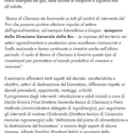
filiera allargata del gas, delle società di trasporto e logistica fino
all’indotto.
“Banca di Cherasco sta lavorando su tutti gli ambiti di intervento del
Pnrr che possono portare ulteriore impulso al settore
dell’agroalimentare, ad esempio fotovoltaico e biogas
-
spiegano
-.
Le imprese del territorio nei
dalla Direzione Generale della Bcc
settori agroalimentare e zootecnico sono eccellenze riconosciute a
livello nazionale e hanno continuato a investire anche nell’ultimo
periodo: il ruolo di Banca di Cherasco è favorire questo tipo di
investimenti per permettere al mondo produttivo di crescere e
innovare”.
Il seminario affronterà tanti aspetti del decreto: caratteristiche e
obiettivi, settori di destinazione del biometano, differenze rispetto ai
decreti precedenti, opportunità, vantaggi, criticità.
Il programma degli interventi: introduzione e saluti iniziali a cura di
Danilo Rivoira (Vice Direttore Generale Banca di Cherasco) e Piero
Mattirolo (Amministratore delegato di AgroEnergia), poi seguiranno
gli interventi di Andrea Chiabrando (Direttore tecnico di Consorzio
Monviso Agroenergia) sulla “definizione del piano di alimentazione e
la destinazione del biometano” e ancora degli esperti di alcune
imprese. Alberto Fanchini (Prodeval Italia) si occuperà della