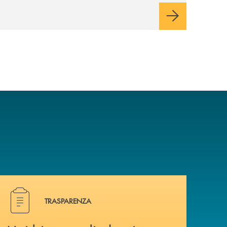
Hai bisogno di alcuni documenti ? Vai alla pagina traspa
TRASPARENZA