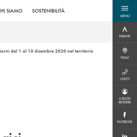
HI SIAMO
SOSTENIBILITÀ
MENU
menu destra
INBANK
INBANK
iorni dal 1 al 10 dicembre 2020 nel territorio
FILIALI
FILIALI
UTILITY
UTILITY
A BUON RENDERE
A BUON
RENDERE
FACEBOOK
FACEBOOK