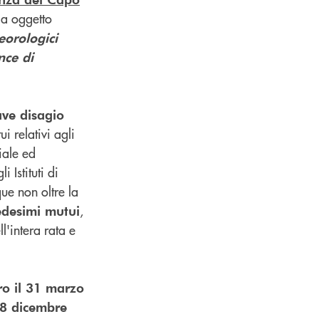
 a oggetto
eorologici
nce di
ave disagio
tui relativi agli
iale ed
 Istituti di
que non oltre la
,
edesimi mutui
l'intera rata e
ro il 31 marzo
 28 dicembre