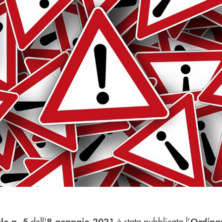
dell'
è stata pubblicata l’
le n. 5
8 gennaio 2021
Ordina