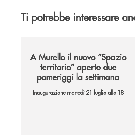
Ti potrebbe interessare an
/news/il-nuovo-spazio-territorio-a-murello/
A Murello il nuovo “Spazio
territorio”
aperto due
pomeriggi la settimana
Inaugurazione martedì 21 luglio alle 18