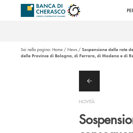
Salta al contenuto principale
PE
Sei nella pagina:
Home
/
News
/
Sospensione delle rate de
delle Province di Bologna, di Ferrara, di Modena e di R
NOVITÀ
Sospension