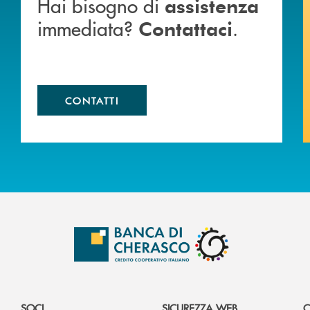
Hai bisogno di
assistenza
immediata?
.
Contattaci
CONTATTI
SOCI
SICUREZZA WEB
C