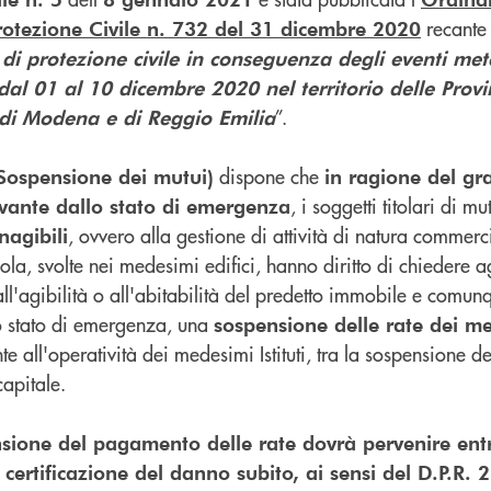
recante
rotezione Civile n. 732 del 31 dicembre 2020
 di protezione civile in conseguenza degli eventi met
i dal 01 al 10 dicembre 2020 nel territorio delle Provi
”.
 di Modena e di Reggio Emilia
dispone che
(Sospensione dei mutui)
in ragione del gr
, i soggetti titolari di mu
vante dallo stato di emergenza
, ovvero alla gestione di attività di natura commerc
nagibili
, svolte nei medesimi edifici, hanno diritto di chiedere agli
all'agibilità o all'abitabilità del predetto immobile e comun
o stato di emergenza, una
sospensione delle rate dei m
 all'operatività dei medesimi Istituti, tra la sospensione del
capitale.
ensione del pagamento delle rate dovrà pervenire ent
certificazione del danno subito, ai sensi del D.P.R.