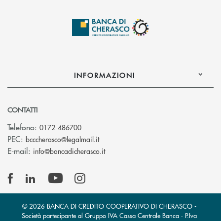
INFORMAZIONI
CONTATTI
Telefono:
0172-486700
(si apre l’app di posta elettronica)
PEC:
bcccherasco@legalmail.it
(si apre l’app di posta elettronica)
E-mail:
info@bancadicherasco.it
© 2026 BANCA DI CREDITO COOPERATIVO DI CHERASCO -
Società partecipante al Gruppo IVA Cassa Centrale Banca · P.Iva