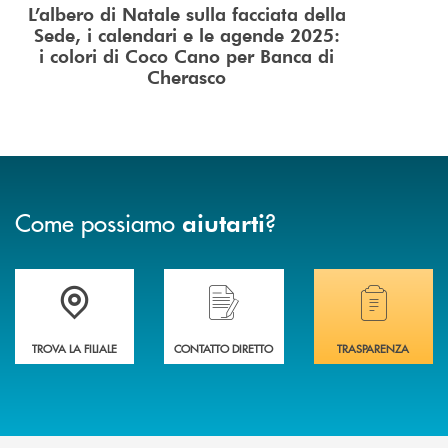
L’albero di Natale sulla facciata della
Sede, i calendari e le agende 2025:
i colori di Coco Cano per Banca di
Cherasco
Come possiamo
?
aiutarti
Accedi all' elenco completo delle filiali .
Hai bisogno di assistenza immediata? Contatta
Hai bisogno di alcuni
TROVA LA FILIALE
CONTATTO DIRETTO
TRASPARENZA