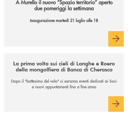
A Murello il nuovo “Spazio territorio”
aperto
due pomeriggi la settimana
Inaugurazione martedì 21 luglio alle 18
/news/la-nuova-mongolfiera-di-banca-di-cherasco/
La prima volta sui cieli di Langhe e Roero
della mongolfiera di Banca di Cherasco
Dopo il "battesimo del volo" ci saranno eventi dedicati ai Soci
e nuovi appuntamenti fino a fine anno