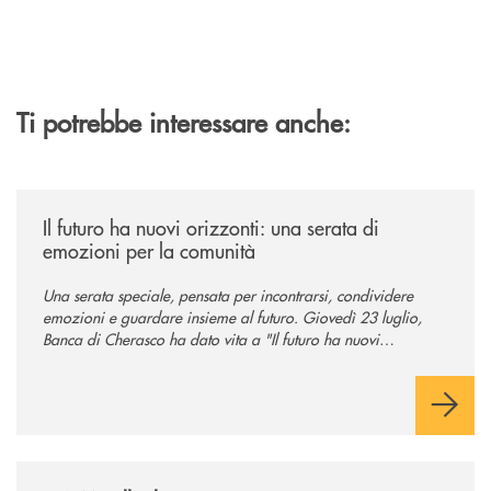
Ti potrebbe interessare anche:
/news/il-futuro-ha-nuovi-orizzonti-23-luglio-2026/
Il futuro ha nuovi orizzonti: una serata di
emozioni per la comunità
Una serata speciale, pensata per incontrarsi, condividere
emozioni e guardare insieme al futuro. Giovedì 23 luglio,
Banca di Cherasco ha dato vita a "Il futuro ha nuovi
orizzonti", il suo primo evento estivo dedicato a Soci, clienti,
famiglie e territorio.
/news/il-nuovo-spazio-territorio-a-murello/