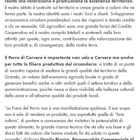
realtà che valorizzano e promuovono le eccellenze territoriali.
Il nostro Istituto è costruito sul territorio e cresce grazie a coloro che ne
fanno parte: la nostra identità sono i nostri Soci e clienti. Sviluppiamo
un’economia circolare prendendoci cura dei risparmi e dando credito
a chi ne necessita. Gli agricoltori sono una grande forza del Credito
Cooperativo ed è nostro compito tutelarli e sostenerli nella loro
attività: per questo, ogni anno, contribuiamo alla valorizzazione dei
loro prodotti e, di conseguenza, della nostra terra.
Il Porro di Cervere è importante non solo a Cervere ma anche
: si tratta di un punto
per tutta la filiera produttiva del circondario
di incontro capace di esaltare le grandi qualità del territorio della
Granda, un volano dell’economia agricola locale in grado di
generare benefici anche in altri ambiti quali il settore turistico e della
somministrazione, poiché riesce a dare visibilità alle bellezze culturali
della zona e all’altissima qualità dei prodotti locali.
“La Fiera del Porro non è una manifestazione qualsiasi. Il suo scopo
non è solo di vendere un prodotto, ma soprattutto quelle di “fare
cultura”, di portare a conoscenza dei visitatori la potenzialità di
questo alimento, la grande ricerca tecnica che sta alla sua base e gli
sforzi fatti da coloro che hanno creduto fin da subito in questo
progetto” dichiara
Danilo Rivoira, Responsabile Commerciale di