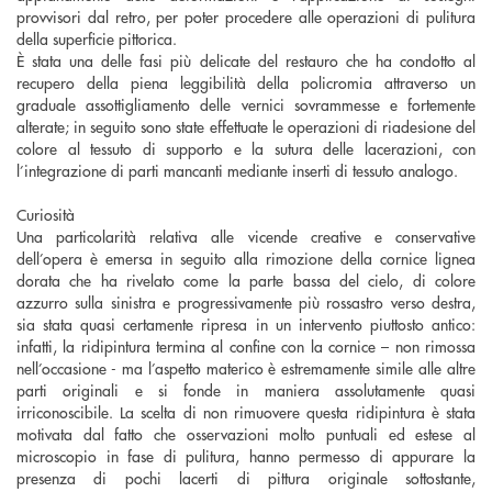
provvisori dal retro, per poter procedere alle operazioni di pulitura
della superficie pittorica.
È stata una delle fasi più delicate del restauro che ha condotto al
recupero della piena leggibilità della policromia attraverso un
graduale assottigliamento delle vernici sovrammesse e fortemente
alterate; in seguito sono state effettuate le operazioni di riadesione del
colore al tessuto di supporto e la sutura delle lacerazioni, con
l’integrazione di parti mancanti mediante inserti di tessuto analogo.
Curiosità
Una particolarità relativa alle vicende creative e conservative
dell’opera è emersa in seguito alla rimozione della cornice lignea
dorata che ha rivelato come la parte bassa del cielo, di colore
azzurro sulla sinistra e progressivamente più rossastro verso destra,
sia stata quasi certamente ripresa in un intervento piuttosto antico:
infatti, la ridipintura termina al confine con la cornice – non rimossa
nell’occasione - ma l’aspetto materico è estremamente simile alle altre
parti originali e si fonde in maniera assolutamente quasi
irriconoscibile. La scelta di non rimuovere questa ridipintura è stata
motivata dal fatto che osservazioni molto puntuali ed estese al
microscopio in fase di pulitura, hanno permesso di appurare la
presenza di pochi lacerti di pittura originale sottostante,