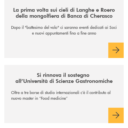
/news/la-nuova-mongolfiera-di-banca-di-cherasco/
La prima volta sui cieli di Langhe e Roero
della mongolfiera di Banca di Cherasco
Dopo il "battesimo del volo" ci saranno eventi dedicati ai Soci
e nuovi appuntamenti fino a fine anno
/news/il-sostegno-alluniversita-di-scienze-gastronomiche/
Si rinnova il sostegno
all’Università di Scienze Gastronomiche
Oltre a tre borse di studio internazionali c’è il contributo al
nuovo master in “Food medicine”