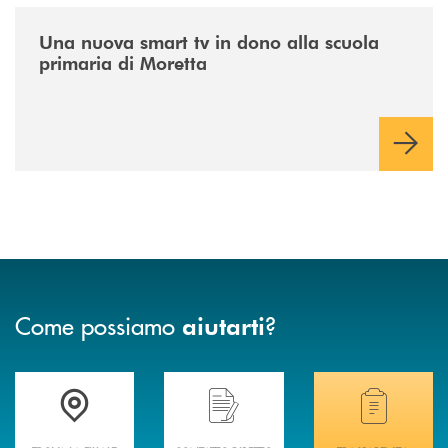
/news/istruzione/
Una nuova smart tv in dono alla scuola
primaria di Moretta
Come possiamo
?
aiutarti
Accedi all' elenco completo delle filiali .
Hai bisogno di assistenza immediata? Contatta
Hai bisogno di alcuni