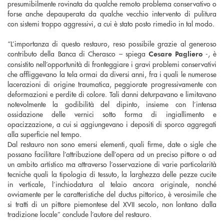
presumibilmente rovinata da qualche remoto problema conservativo o
forse anche depauperata da qualche vecchio intervento di pulitura
con sistemi troppo aggressivi, a cui è stato posto rimedio in tal modo.
“
L’importanza di questo restauro, reso possibile grazie al generoso
contributo della Banca di Cherasco –
spiega
-, è
Cesare Pagliero
consistito nell’opportunità di fronteggiare i gravi problemi conservativi
che affliggevano la tela ormai da diversi anni, fra i quali le numerose
lacerazioni di origine traumatica, peggiorate progressivamente con
deformazioni e perdite di colore. Tali danni deturpavano e limitavano
notevolmente la godibilità del dipinto, insieme con l’intensa
ossidazione delle vernici sotto forma di ingiallimento e
opacizzazione, a cui si aggiungevano i depositi di sporco aggregati
alla superficie nel tempo.
Dal restauro non sono emersi elementi, quali firme, date o sigle che
possano facilitare l’attribuzione dell’opera ad un preciso pittore o ad
un ambito artistico ma attraverso l’osservazione di varie particolarità
tecniche quali la tipologia di tessuto, la larghezza delle pezze cucite
in verticale, l’inchiodatura al telaio ancora originale, nonché
ovviamente per le caratteristiche del ductus pittorico, è verosimile che
si tratti di un pittore piemontese del XVII secolo, non lontano dalla
tradizione locale”
conclude l’autore del restauro.