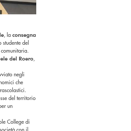
, la
le
consegna
 studente del
a comunitaria.
,
hele del Roero
vviato negli
onomici che
rascolastici.
se del territorio
per un
ole College di
ocietà con il