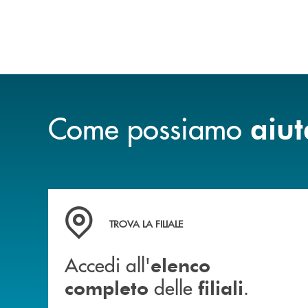
Come possiamo
aiut
Accedi all' elenco completo delle filiali .
TROVA LA FILIALE
Accedi all'
elenco
delle
.
completo
filiali