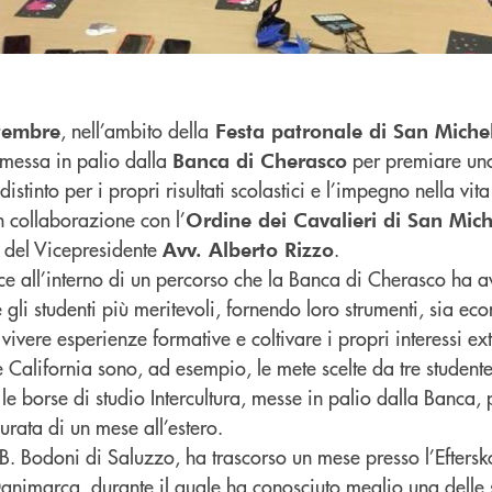
, nell’ambito della
tembre
Festa patronale di San Miche
messa in palio dalla
per premiare uno
Banca di Cherasco
istinto per i propri risultati scolastici e l’impegno nella vit
in collaborazione con l’
Ordine dei Cavalieri di San Mic
 del Vicepresidente
.
Avv. Alberto Rizzo
isce all’interno di un percorso che la Banca di Cherasco ha a
e gli studenti più meritevoli, fornendo loro strumenti, sia ec
vivere esperienze formative e coltivare i propri interessi ext
alifornia sono, ad esempio, le mete scelte da tre studentes
le borse di studio Intercultura, messe in palio dalla Banca, 
urata di un mese all’estero.
.B. Bodoni di Saluzzo, ha trascorso un mese presso l’Eftersk
animarca, durante il quale ha conosciuto meglio una delle s