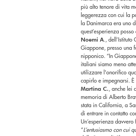
più alto tenore di vita 
leggerezza con cui la p
la Danimarca era uno de
quest’esperienza posso 
., dell’Istitu
Noemi A
Giappone, presso una fam
nipponico. “In Giappone
italiani siamo meno atte
utilizzare l'onorifico qu
capirlo e impegnarsi. È 
, anche lei d
Martina C.
memoria di Alberto Brav
stata in California, a S
di entrare in contatto c
Un’esperienza davvero 
“
L’entusiasmo con cui q