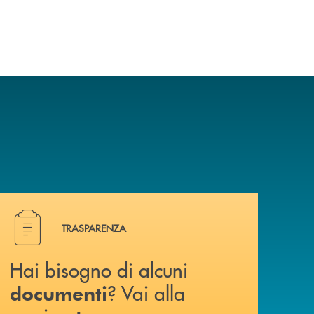
Hai bisogno di alcuni documenti ? Vai alla pagina traspa
TRASPARENZA
Hai bisogno di alcuni
? Vai alla
documenti