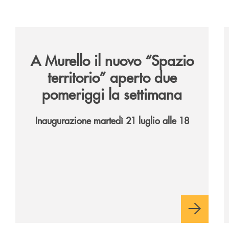
6/
/news/il-nuovo-spazio-territorio-a-murello/
/
A Murello il nuovo “Spazio
territorio”
aperto due
pomeriggi la settimana
Inaugurazione martedì 21 luglio alle 18