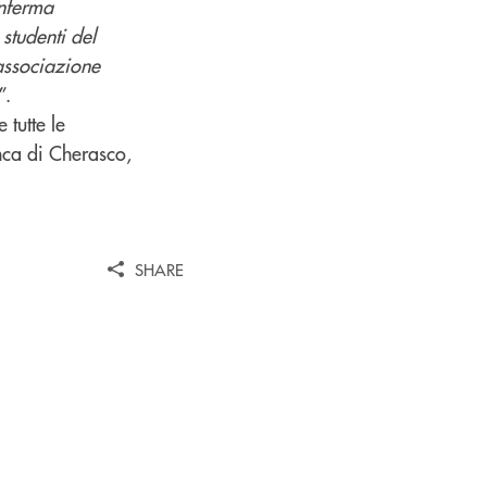
onferma
 studenti del
’associazione
”.
 tutte le
nca di Cherasco,
SHARE