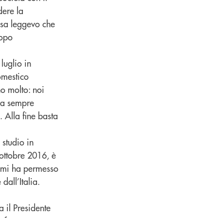
dere la
asa leggevo che
dopo
 luglio in
omestico
o molto: noi
gna sempre
. Alla fine basta
i studio in
ottobre 2016, è
, mi ha permesso
dall’Italia.
a il Presidente