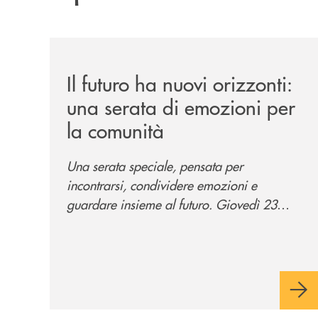
/news/il-futuro-ha-nuovi-orizzonti-23-luglio-202
Il futuro ha nuovi orizzonti:
una serata di emozioni per
la comunità
Una serata speciale, pensata per
incontrarsi, condividere emozioni e
guardare insieme al futuro. Giovedì 23
luglio, Banca di Cherasco ha dato vita a "Il
futuro ha nuovi orizzonti", il suo primo
evento estivo dedicato a Soci, clienti,
famiglie e territorio.