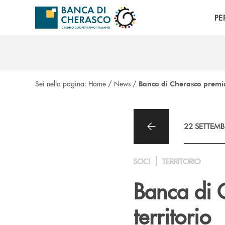
Salta al contenuto principale
PE
Sei nella pagina:
Home
/
News
/
Banca di Cherasco premia 
22 SETTEMB
SOCI
TERRITORIO
Banca di C
territorio