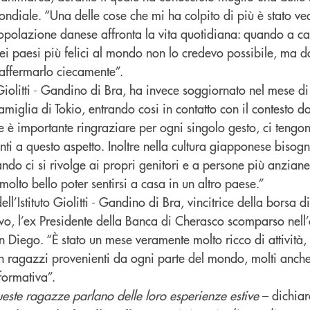
mondiale. “Una delle cose che mi ha colpito di più è stato ve
opolazione danese affronta la vita quotidiana: quando a c
i paesi più felici al mondo non lo credevo possibile, ma 
affermarlo ciecamente”.
to Giolitti - Gandino di Bra, ha invece soggiornato nel mese di
iglia di Tokio, entrando cosi in contatto con il contesto d
 è importante ringraziare per ogni singolo gesto, ci tengon
nti a questo aspetto. Inoltre nella cultura giapponese biso
ando ci si rivolge ai propri genitori e a persone più anziane
molto bello poter sentirsi a casa in un altro paese.”
ell’Istituto Giolitti - Gandino di Bra, vincitrice della borsa d
o, l’ex Presidente della Banca di Cherasco scomparso nell’
an Diego. “È stato un mese veramente molto ricco di attività
on ragazzi provenienti da ogni parte del mondo, molti anche 
formativa”.
ueste ragazze parlano delle loro esperienze estive
– dichiar