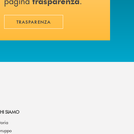
pagina
.
trasparenza
TRASPARENZA
HI SIAMO
toria
ruppo