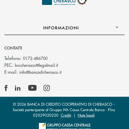
INFORMAZIONI
CONTATTI
Telefono:
0172-486700
(si apre l’app di posta elettronica)
PEC:
bcccherasco@legalmail.it
(si apre l’app di posta elettronica)
E-mail:
info@bancadicherasco.it
© 2026 BANCA DI CREDITO COOPERATIVO DI CHERASCO -
Società partecipante al Gruppo IVA Cassa Centrale Banca · P.Iva
02529020220
Crediti
|
Note legali