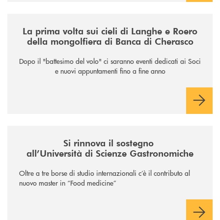
/news/la-nuova-mongolfiera-di-banca-di-cherasco/
La prima volta sui cieli di Langhe e Roero
della mongolfiera di Banca di Cherasco
Dopo il "battesimo del volo" ci saranno eventi dedicati ai Soci
e nuovi appuntamenti fino a fine anno
/news/il-sostegno-alluniversita-di-scienze-gastronomiche/
Si rinnova il sostegno
all’Università di Scienze Gastronomiche
Oltre a tre borse di studio internazionali c’è il contributo al
nuovo master in “Food medicine”