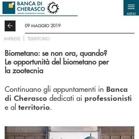
Salta al contenuto principale
MENU
09 MAGGIO 2019
IMPRESE
TERRITORIO
Biometano: se non ora, quando?
Le opportunità del biometano per
la zootecnia
Continuano gli appuntamenti in
Banca
dedicati ai
di Cherasco
professionisti
e al
.
territorio