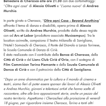
con due cortometraggi:
Belvedere di Cherasco alle ore 21.30
“
Oltre ogni cosa
” di
e “
L’uomo nuovo
” di
Alessia Olivetti
Andrea
.
Murchio
In parte girato a Cherasco, “
”
Oltre ogni Cosa - Beyond Anything
affronta il tema di danza e disabilità, opera prima di
Alessia
, scritto da
, prodotto dalla stessa regista
Olivetti
Andrea Murchio
con ad
(produttore associato
). Tra le
Ars et Labor
Musicampus
location coinvolte, compaiono il Teatro Milanollo di Savigliano,
l'Hotel I Somaschi di Cherasco, il Ponte del Diavolo a Lanzo Torinese,
la Scuola Comunale di Danza di Ciriè.
È stato realizzato con il contributo della
, della
Banca di Cherasco
e del
, con il sostegno di
Città di Ciriè
Lions Club Ciriè d’Oria
e della
Film Commision Torino Piemonte
Scuola Comunale di
e con il patrocinio della
.
Danza di Ciriè
Città di Savigliano
“
Dopo un anno drammatico per la cultura e il mondo di cinema e
teatri, siamo fieri di poter essere sponsor dei lavori di Alessia Olivetti
e Andrea Murchio, giovani e talentuosi artisti che hanno scelto di
raccontare, oltre alle loro appassionanti storie, anche un pezzo del
nostro territorio. Aspettiamo i Cheraschesi alla proiezione di venerdì
18 giugno, per riguardare insieme Cherasco, Torino e tanti altri