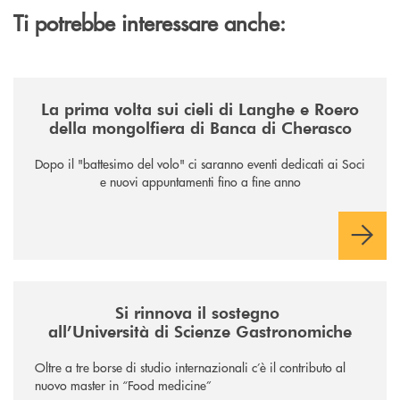
Ti potrebbe interessare anche:
/news/la-nuova-mongolfiera-di-banca-di-cherasco/
La prima volta sui cieli di Langhe e Roero
della mongolfiera di Banca di Cherasco
Dopo il "battesimo del volo" ci saranno eventi dedicati ai Soci
e nuovi appuntamenti fino a fine anno
/news/il-sostegno-alluniversita-di-scienze-gastronomiche/
Si rinnova il sostegno
all’Università di Scienze Gastronomiche
Oltre a tre borse di studio internazionali c’è il contributo al
nuovo master in “Food medicine”