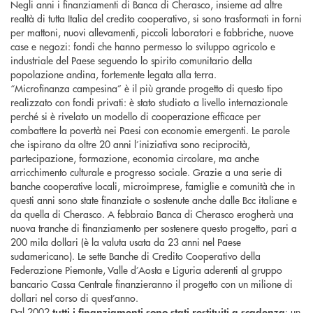
Negli anni i finanziamenti di Banca di Cherasco, insieme ad altre
realtà di tutta Italia del credito cooperativo, si sono trasformati in forni
per mattoni, nuovi allevamenti, piccoli laboratori e fabbriche, nuove
case e negozi: fondi che hanno permesso lo sviluppo agricolo e
industriale del Paese seguendo lo spirito comunitario della
popolazione andina, fortemente legata alla terra.
“Microfinanza campesina” è il più grande progetto di questo tipo
realizzato con fondi privati: è stato studiato a livello internazionale
perché si è rivelato un modello di cooperazione efficace per
combattere la povertà nei Paesi con economie emergenti. Le parole
che ispirano da oltre 20 anni l’iniziativa sono reciprocità,
partecipazione, formazione, economia circolare, ma anche
arricchimento culturale e progresso sociale. Grazie a una serie di
banche cooperative locali, microimprese, famiglie e comunità che in
questi anni sono state finanziate o sostenute anche dalle Bcc italiane e
da quella di Cherasco. A febbraio Banca di Cherasco erogherà una
nuova tranche di finanziamento per sostenere questo progetto, pari a
200 mila dollari (è la valuta usata da 23 anni nel Paese
sudamericano). Le sette Banche di Credito Cooperativo della
Federazione Piemonte, Valle d’Aosta e Liguria aderenti al gruppo
bancario Cassa Centrale finanzieranno il progetto con un milione di
dollari nel corso di quest’anno.
Dal 2002
: un
tutti i finanziamenti
sono stati restituiti a scadenza