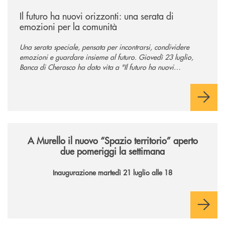
/news/il-futuro-ha-nuovi-orizzonti-23-luglio-2026/
Il futuro ha nuovi orizzonti: una serata di
emozioni per la comunità
Una serata speciale, pensata per incontrarsi, condividere
emozioni e guardare insieme al futuro. Giovedì 23 luglio,
Banca di Cherasco ha dato vita a "Il futuro ha nuovi
orizzonti", il suo primo evento estivo dedicato a Soci, clienti,
famiglie e territorio.
/news/il-nuovo-spazio-territorio-a-murello/
A Murello il nuovo “Spazio territorio”
aperto
due pomeriggi la settimana
Inaugurazione martedì 21 luglio alle 18