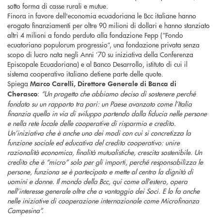
sotto forma di casse rurali e mutue.
Finora in favore dell'economia ecuadoriana le Bcc italiane hanno
erogato finanziamenti per oltre 90 milioni di dollari e hanno stanziato
altri 4 milioni a fondo perduto alla fondazione Fepp (“Fondo
ecuatoriano populorum progressio”, una fondazione privata senza
scopo di lucro nata negli Anni ’70 su iniziativa della Conferenza
Episcopale Ecuadoriana) e al Banco Desarrollo, istituto di cui il
sistema cooperativo italiano detiene parte delle quote.
Spiega
Marco Carelli, Direttore Generale di Banca di
:
“Un progetto che abbiamo deciso di sostenere perché
Cherasco
fondato su un rapporto tra pari: un Paese avanzato come l’Italia
finanzia quello in via di sviluppo partendo dalla fiducia nelle persone
e nella rete locale delle cooperative di risparmio e credito.
Un’iniziativa che è anche uno dei modi con cui si concretizza la
funzione sociale ed educativa del credito cooperativo: unire
razionalità economica, finalità mutualistiche, crescita sostenibile. Un
credito che è “micro” solo per gli importi, perché responsabilizza le
persone, funziona se è partecipato e mette al centro la dignità di
uomini e donne. Il mondo della Bcc, qui come all’estero, opera
nell’interesse generale oltre che a vantaggio dei Soci. E lo fa anche
nelle iniziative di cooperazione internazionale come Microfinanza
Campesina”.