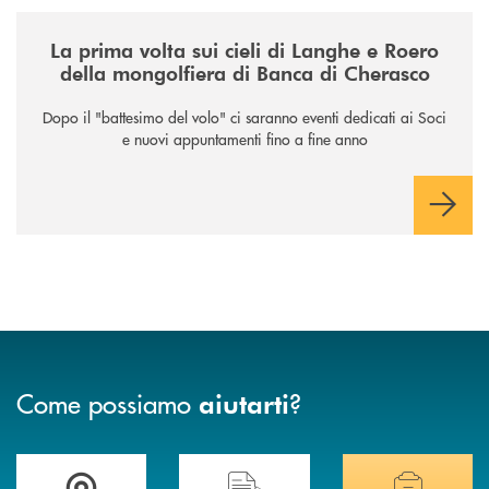
/news/la-nuova-mongolfiera-di-banca-di-cherasco/
La prima volta sui cieli di Langhe e Roero
della mongolfiera di Banca di Cherasco
Dopo il "battesimo del volo" ci saranno eventi dedicati ai Soci
e nuovi appuntamenti fino a fine anno
Come possiamo
?
aiutarti
Accedi all' elenco completo delle filiali .
Hai bisogno di assistenza immediata? Contatta
Hai bisogno di alcuni