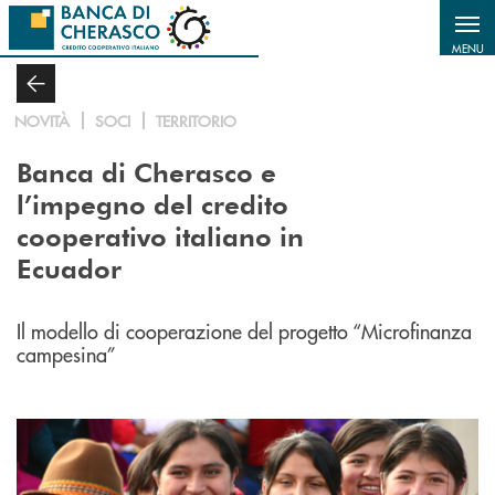
Salta al contenuto principale
MENU
NOVITÀ
SOCI
TERRITORIO
Banca di Cherasco e
l’impegno del credito
cooperativo italiano in
Ecuador
Il modello di cooperazione del progetto “Microfinanza
campesina”