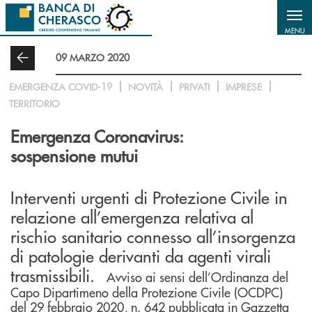
Salta al contenuto principale
MENU
09 MARZO 2020
EMERGENZA COVID-19
NOVITÀ
PRIVATI
IMPRESE
TERRITORIO
Emergenza Coronavirus:
sospensione mutui
Interventi urgenti di Protezione Civile in
relazione all’emergenza relativa al
rischio sanitario connesso all’insorgenza
di patologie derivanti da agenti virali
trasmissibili.
Avviso ai sensi dell’Ordinanza del
Capo Dipartimeno della Protezione Civile (OCDPC)
del 29 febbraio 2020, n. 642 pubblicata in Gazzetta