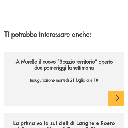
Ti potrebbe interessare anche:
/news/il-nuovo-spazio-territorio-a-murello/
A Murello il nuovo “Spazio territorio”
aperto
due pomeriggi la settimana
Inaugurazione martedì 21 luglio alle 18
/news/la-nuova-mongolfiera-di-banca-di-cherasco/
La prima volta sui cieli di Langhe e Roero