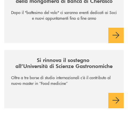
della mongolfiera di Banca di Cherasco
Dopo il "battesimo del volo" ci saranno eventi dedicati ai Soci
e nuovi appuntamenti fino a fine anno
/news/il-sostegno-alluniversita-di-scienze-gastronomiche/
Si rinnova il sostegno
all’Università di Scienze Gastronomiche
Oltre a tre borse di studio internazionali c’è il contributo al
nuovo master in “Food medicine”