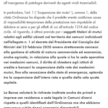
all’insorgenza di patologie derivanti da agenti virali trasmissibili.
In particolare, l’art. 1 (‘’Sospensione dei mutui’’), comma 1, della
citata Ordinanza ha disposto che il predetto evento costituisce causa
di impossibilità temporanea della prestazione non imputabile al
debitore ai sensi e per gli effetti di cui all’articolo 1218 del codice
civile. Al riguardo, è altresì previsto per i
soggetti titolari di mutui
relativi agli edifici ubicati nel territorio dei comuni individuati
nell’allegato n. 1 al decreto del Presidente del Consiglio dei
Ministri del 23 febbraio 2020
ovvero strettamente connessi
alla gestione di attività di natura commerciale ed economica,
anche agricola, in relazione alla quale si ha la sede operativa
nei medesimi comuni, il diritto di chiedere agli istituti di
credito e bancari la sospensione delle rate dei medesimi
mutui, fino alla cessazione dello stato di emergenza, optando
tra la sospensione dell’intera rata e quella della sola quota
capitale.
La Banca valuterà le richieste inoltrate anche da privati e
imprese con residenza o sede legale in Comuni diversi
rispetto a quelli identificati dall’Ordinanza ma che abbiano
comunque subito danni economici dimostrabili