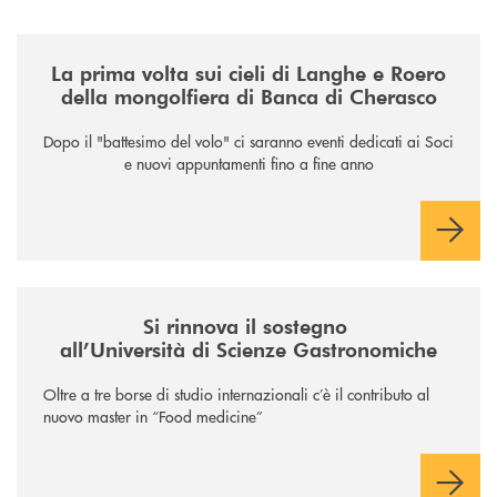
/news/la-nuova-mongolfiera-di-banca-di-cherasco/
La prima volta sui cieli di Langhe e Roero
della mongolfiera di Banca di Cherasco
Dopo il "battesimo del volo" ci saranno eventi dedicati ai Soci
e nuovi appuntamenti fino a fine anno
/news/il-sostegno-alluniversita-di-scienze-gastronomiche/
Si rinnova il sostegno
all’Università di Scienze Gastronomiche
Oltre a tre borse di studio internazionali c’è il contributo al
nuovo master in “Food medicine”