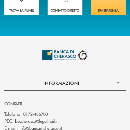
TROVA LA FILIALE
CONTATTO DIRETTO
TRASPARENZA
INFORMAZIONI
CONTATTI
Telefono:
0172-486700
(si apre l’app di posta elettronica)
PEC:
bcccherasco@legalmail.it
(si apre l’app di posta elettronica)
E-mail:
info@bancadicherasco.it