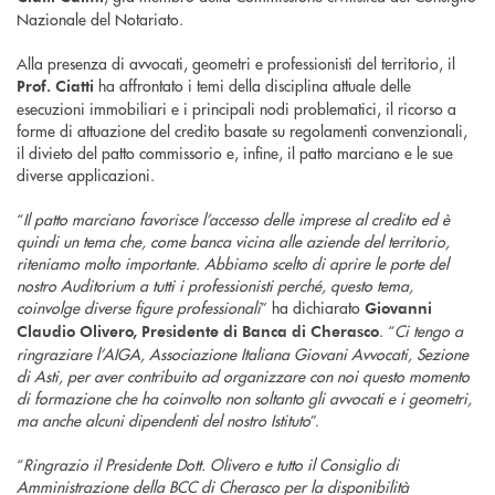
Nazionale del Notariato.
Alla presenza di avvocati, geometri e professionisti del territorio, il
ha affrontato i temi della disciplina attuale delle
Prof. Ciatti
esecuzioni immobiliari e i principali nodi problematici, il ricorso a
forme di attuazione del credito basate su regolamenti convenzionali,
il divieto del patto commissorio e, infine, il patto marciano e le sue
diverse applicazioni.
“
Il patto marciano favorisce l’accesso delle imprese al credito ed è
quindi un tema che, come banca vicina alle aziende del territorio,
riteniamo molto importante. Abbiamo scelto di aprire le porte del
nostro Auditorium a tutti i professionisti perché, questo tema,
coinvolge diverse figure professionali
” ha dichiarato
Giovanni
. “
Ci tengo a
Claudio Olivero, Presidente di Banca di Cherasco
ringraziare l’AIGA, Associazione Italiana Giovani Avvocati, Sezione
di Asti, per aver contribuito ad organizzare con noi questo momento
di formazione che ha coinvolto non soltanto gli avvocati e i geometri,
ma anche alcuni dipendenti del nostro Istituto
”.
“
Ringrazio il Presidente Dott. Olivero e tutto il Consiglio di
Amministrazione della BCC di Cherasco per la disponibilità