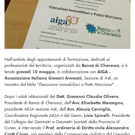
Nell'ambito degli appuntamenti di formazione, dedicati ai
professionisti del territorio, organizzati da
, si è
Banca di Cherasco
tenuto
, in collaborazione con
giovedì 10 maggio
AIGA -
, Sezione di Asti, un
Associazione Italiana Giovani Avvocati
incontro dal titolo "
Esecuzioni immobiliari e Patto Marciano
".
Dopo i saluti istituzionali del
,
Dott. Giovanni Claudio Olivero
Presidente di Banca di Cherasco, dell'
,
Avv. Elisabetta Maccagno
presidente AIGA sezione Asti, dell’
,
Avv. Alessio Cerniglia
Coordinatore Regionale AIGA e del Geom.
, Presidente
Livio Spinelli
del Collegio dei Geometri e Geometri laureati della Provincia di
Cuneo, è intervenuto il
Prof. ordinario di Diritto civile Alessandro
, già membro della Commissione civilistica del Consiglio
Ciatti Càimi