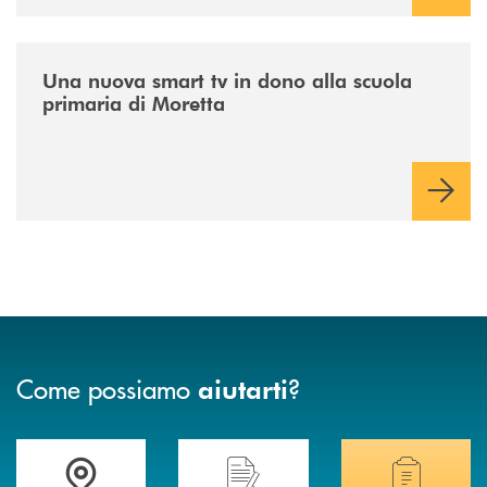
/news/istruzione/
Una nuova smart tv in dono alla scuola
primaria di Moretta
Come possiamo
?
aiutarti
Accedi all' elenco completo delle filiali .
Hai bisogno di assistenza immediata? Contatta
Hai bisogno di alcuni