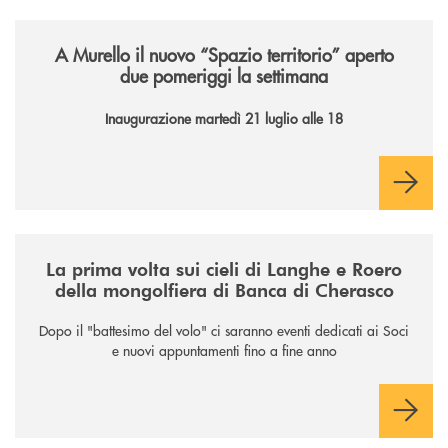
/news/il-nuovo-spazio-territorio-a-murello/
A Murello il nuovo “Spazio territorio”
aperto
due pomeriggi la settimana
Inaugurazione martedì 21 luglio alle 18
/news/la-nuova-mongolfiera-di-banca-di-cherasco/
La prima volta sui cieli di Langhe e Roero
della mongolfiera di Banca di Cherasco
Dopo il "battesimo del volo" ci saranno eventi dedicati ai Soci
e nuovi appuntamenti fino a fine anno