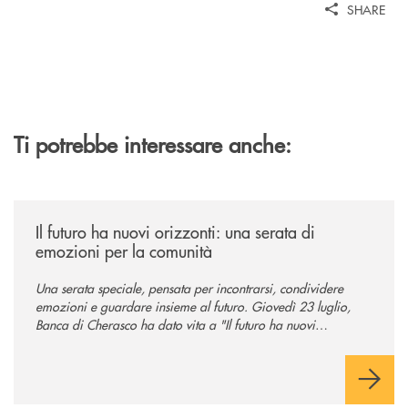
SHARE
Ti potrebbe interessare anche:
/news/il-futuro-ha-nuovi-orizzonti-23-luglio-2026/
Il futuro ha nuovi orizzonti: una serata di
emozioni per la comunità
Una serata speciale, pensata per incontrarsi, condividere
emozioni e guardare insieme al futuro. Giovedì 23 luglio,
Banca di Cherasco ha dato vita a "Il futuro ha nuovi
orizzonti", il suo primo evento estivo dedicato a Soci, clienti,
famiglie e territorio.