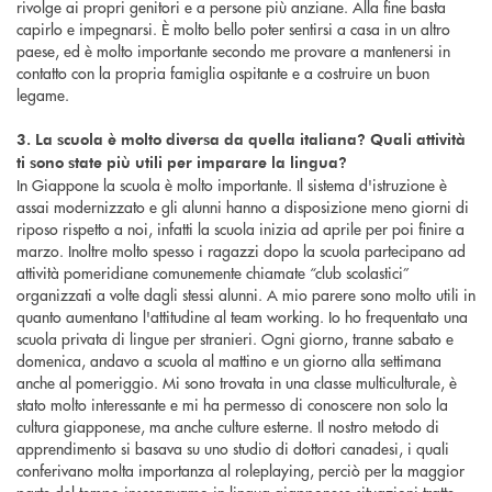
rivolge ai propri genitori e a persone più anziane. Alla fine basta
capirlo e impegnarsi. È molto bello poter sentirsi a casa in un altro
paese, ed è molto importante secondo me provare a mantenersi in
contatto con la propria famiglia ospitante e a costruire un buon
legame.
3. La scuola è molto diversa da quella italiana? Quali attività
ti sono state più utili per imparare la lingua?
In Giappone la scuola è molto importante. Il sistema d'istruzione è
assai modernizzato e gli alunni hanno a disposizione meno giorni di
riposo rispetto a noi, infatti la scuola inizia ad aprile per poi finire a
marzo. Inoltre molto spesso i ragazzi dopo la scuola partecipano ad
attività pomeridiane comunemente chiamate “club scolastici”
organizzati a volte dagli stessi alunni. A mio parere sono molto utili in
quanto aumentano l'attitudine al team working. Io ho frequentato una
scuola privata di lingue per stranieri. Ogni giorno, tranne sabato e
domenica, andavo a scuola al mattino e un giorno alla settimana
anche al pomeriggio. Mi sono trovata in una classe multiculturale, è
stato molto interessante e mi ha permesso di conoscere non solo la
cultura giapponese, ma anche culture esterne. Il nostro metodo di
apprendimento si basava su uno studio di dottori canadesi, i quali
conferivano molta importanza al roleplaying, perciò per la maggior
parte del tempo inscenavamo in lingua giapponese situazioni tratte