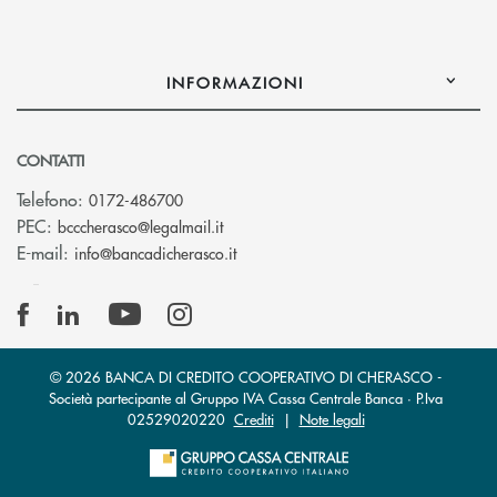
INFORMAZIONI
CONTATTI
Telefono:
0172-486700
(si apre l’app di posta elettronica)
PEC:
bcccherasco@legalmail.it
(si apre l’app di posta elettronica)
E-mail:
info@bancadicherasco.it
© 2026 BANCA DI CREDITO COOPERATIVO DI CHERASCO -
Società partecipante al Gruppo IVA Cassa Centrale Banca · P.Iva
02529020220
Crediti
|
Note legali