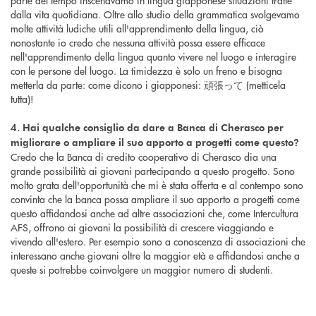
dalla vita quotidiana. Oltre allo studio della grammatica svolgevamo
molte attività ludiche utili all'apprendimento della lingua, ciò
nonostante io credo che nessuna attività possa essere efficace
nell'apprendimento della lingua quanto vivere nel luogo e interagire
con le persone del luogo. La timidezza è solo un freno e bisogna
metterla da parte: come dicono i giapponesi: 頑張って (metticela
tutta)!
4. Hai qualche consiglio da dare a Banca di Cherasco per
migliorare o ampliare il suo apporto a progetti come questo?
Credo che la Banca di credito cooperativo di Cherasco dia una
grande possibilità ai giovani partecipando a questo progetto. Sono
molto grata dell'opportunità che mi è stata offerta e al contempo sono
convinta che la banca possa ampliare il suo apporto a progetti come
questo affidandosi anche ad altre associazioni che, come Intercultura
AFS, offrono ai giovani la possibilità di crescere viaggiando e
vivendo all'estero. Per esempio sono a conoscenza di associazioni che
interessano anche giovani oltre la maggior età e affidandosi anche a
queste si potrebbe coinvolgere un maggior numero di studenti.