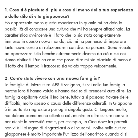
1. Cosa ti è piaciuto di più e cosa di meno della tua esperienza
e dello stile di vita giapponese?
Ho apprezzato molto questa esperienza in quanto mi ha dato la
possibilità di conoscere una cultura che mi ha sempre affascinata. La
caratteristica avvincente è il fatto che io sia stata completamente
immersa in questo nuovo mondo, ciò mi ha permesso di imparare
tante nuove cose e di relazionarmi con diverse persone. Sono riuscita
ad apprezzare tutto benché estremamente diverso da ciò a cui noi
siamo abituati. L'unica cosa che posso dire mi sia piaciuta di meno è
il fatto che il tempo lì trascorso sia volato troppo velocemente.
2. Com'è stato vivere con una nuova famiglia?
Le famiglie di Intercultura AFS ti scelgono, tu sei nella tua famiglia
perché loro ti hanno voluto e hanno deciso di prendersi cura di te. La
famiglia ospitante vuole il tuo bene, tuttavia si possono trovare delle
difficoltà, molto spesso a causa delle differenze culturali. In Giappone
è importante ringraziare per ogni singolo gesto. Ci tengono molto,
noi italiani siamo meno attenti a ciò, mentre in altre culture non vi è
per niente la necessità come, per esempio, in Cina dove tra parenti
non vi è il bisogno di ringraziarsi o di scusarsi. Inoltre nella cultura
giapponese è molto importante l'utilizzo dell'onorifico quando ci si