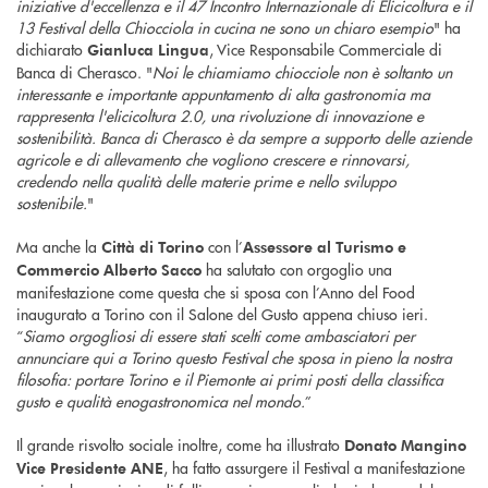
iniziative d'eccellenza e il 47 Incontro Internazionale di Elicicoltura e il
13 Festival della Chiocciola in cucina ne sono un chiaro esempio
" ha
dichiarato
, Vice Responsabile Commerciale di
Gianluca Lingua
Banca di Cherasco. "
Noi le chiamiamo chiocciole non è soltanto un
interessante e importante appuntamento di alta gastronomia ma
rappresenta l'elicicoltura 2.0, una rivoluzione di innovazione e
sostenibilità. Banca di Cherasco è da sempre a supporto delle aziende
agricole e di allevamento che vogliono crescere e rinnovarsi,
credendo nella qualità delle materie prime e nello sviluppo
sostenibile.
"
Ma anche la
con l’
Città di Torino
Assessore al Turismo e
ha salutato con orgoglio una
Commercio Alberto Sacco
manifestazione come questa che si sposa con l’Anno del Food
inaugurato a Torino con il Salone del Gusto appena chiuso ieri.
“
Siamo orgogliosi di essere stati scelti come ambasciatori per
annunciare qui a Torino questo Festival che sposa in pieno la nostra
filosofia: portare Torino e il Piemonte ai primi posti della classifica
gusto e qualità enogastronomica nel mondo.
”
Il grande risvolto sociale inoltre, come ha illustrato
Donato Mangino
, ha fatto assurgere il Festival a manifestazione
Vice Presidente ANE