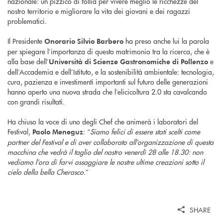
nazionale: un pizzico di follia per vivere meglio le ricchezze del
nostro territorio e migliorare la vita dei giovani e dei ragazzi
problematici.
Il Presidente
ha preso anche lui la parola
Onorario Silvio Barbero
per spiegare l’importanza di questo matrimonio tra la ricerca, che è
alla base dell’
e
Università di Scienze Gastronomiche di Pollenzo
dell’Accademia e dell’Istituto, e la sostenibilità ambientale: tecnologia,
cura, pazienza e investimenti importanti sul futuro delle generazioni
hanno aperto una nuova strada che l’elicicoltura 2.0 sta cavalcando
con grandi risultati.
Ha chiuso la voce di uno degli Chef che animerà i laboratori del
Festival,
: “
Siamo felici di essere stati scelti come
Paolo Meneguz
partner del Festival e di aver collaborato all’organizzazione di questa
macchina che vedrà il taglio del nastro venerdì 28 alle 18.30: non
vediamo l’ora di farvi assaggiare le nostre ultime creazioni sotto il
cielo della bella Cherasco.
”
SHARE