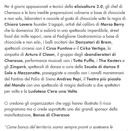
Per 4 giorni appassionati e tecnici della
, gli chef di
elicicoltura 2.0
Cherasco e le loro inedite preparazioni culinarie a base di chiocciole
e non solo, laboratori e coccole al gusto di chiocciole sotto la regia di
founder S’agapò, artisti del calibro di
Chiara Lovera
Marco Berry
che la domenica 30 si esibirà in uno spettacolo imperdibile, street
food dai mille sapori, cene al Padiglione Gastronomico a base di
chiocciole e non solo, i balli occitani dei
,
Danzatori di Bram
spettacoli circensi con il
e il
, la
Circo Puntino
Cirko Vertigo
simpatia di
, il gruppo degli
Arturo il Clown
sbandieratori di
, performance musicali con i
, i
e
Cherasco
Tutta Fuffa
The Kasters
gli
, spettacoli di danza a cura della
Zingarò
Scuola di danza Il
, passeggiate a cavallo con i cavalli maremmani
Sole a Mezzanotte
del Fantino del Palio di Siena
, il
Andrea Pepi
Teatro più piccolo
con uno spettacolo di magia dedicato a due spettatori
del Mondo
per volta e la
.
Ludoteca C’era una Volta
Ci credono gli organizzatori che oggi hanno illustrato il ricco
programma ma ci crede soprattutto uno dei grandi sponsor della
manifestazione,
:
Banca di Cherasco
“
Come banca del territorio siamo sempre pronti a sostenere le