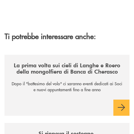
Ti potrebbe interessare anche:
/news/la-nuova-mongolfiera-di-banca-di-cherasco/
La prima volta sui cieli di Langhe e Roero
della mongolfiera di Banca di Cherasco
Dopo il "battesimo del volo" ci saranno eventi dedicati ai Soci
e nuovi appuntamenti fino a fine anno
/news/il-sostegno-alluniversita-di-scienze-gastronomiche/
Si rinnova il sostegno