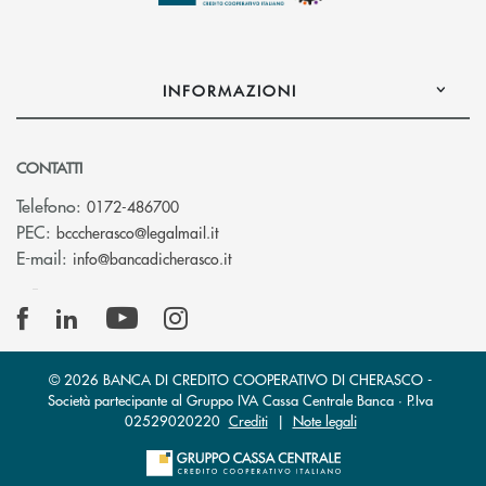
INFORMAZIONI
CONTATTI
Telefono:
0172-486700
(si apre l’app di posta elettronica)
PEC:
bcccherasco@legalmail.it
(si apre l’app di posta elettronica)
E-mail:
info@bancadicherasco.it
© 2026 BANCA DI CREDITO COOPERATIVO DI CHERASCO -
Società partecipante al Gruppo IVA Cassa Centrale Banca · P.Iva
02529020220
Crediti
|
Note legali