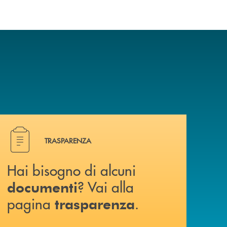
Hai bisogno di alcuni documenti ? Vai alla pagina traspa
TRASPARENZA
Hai bisogno di alcuni
? Vai alla
documenti
pagina
.
trasparenza