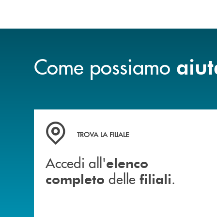
Come possiamo
aiut
Accedi all' elenco completo delle filiali .
TROVA LA FILIALE
Accedi all'
elenco
delle
.
completo
filiali