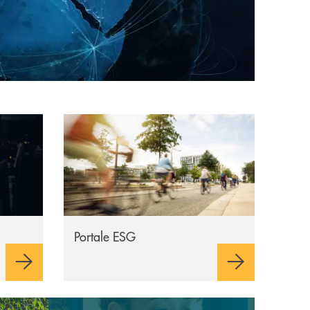
à dei Servizi Finanziari
Apre una nuova finestra
Portale ESG