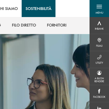
HI SIAMO
SOSTENIBILITÀ
MENU
menu destra
G
FILO DIRETTO
FORNITORI
INBANK
INBANK
G
FILO DIRETTO
FORNITORI
FILIALI
FILIALI
UTILITY
UTILITY
A BUON RENDERE
A BUON
RENDERE
FACEBOOK
FACEBOOK