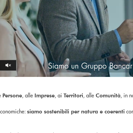
Volume off
Pause
e
, alle
, ai
, alle
, in 
Persone
Imprese
Territori
Comunità
d economiche:
con
siamo sostenibili per natura e coerenti