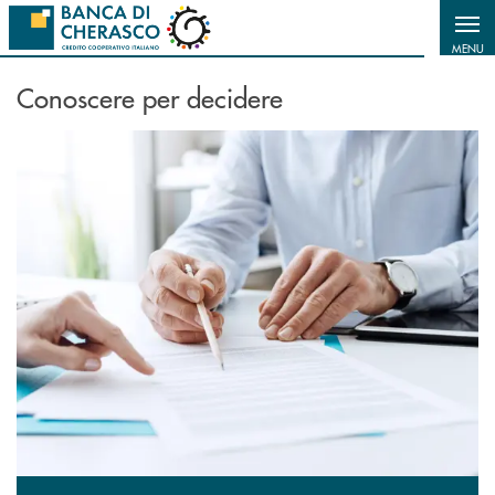
Salta al contenuto principale
MENU
Conoscere per decidere