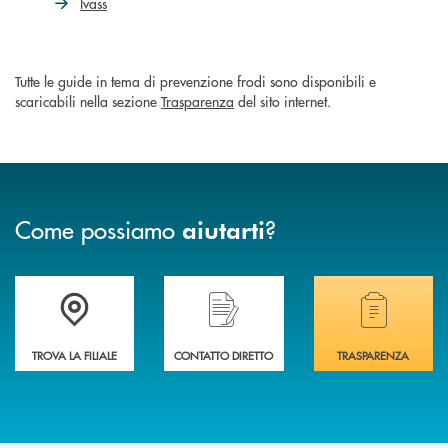
Ivass
Tutte le guide in tema di prevenzione frodi sono disponibili e
scaricabili nella sezione
Trasparenza
del sito internet.
Come possiamo
?
aiutarti
Accedi all' elenco completo delle filiali .
Hai bisogno di assistenza immediata? Contatta
Hai bisogno di alcuni
TROVA LA FILIALE
CONTATTO DIRETTO
TRASPARENZA