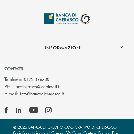
INFORMAZIONI
CONTATTI
Telefono:
0172-486700
(si apre l’app di posta elettronica)
PEC:
bcccherasco@legalmail.it
(si apre l’app di posta elettronica)
E-mail:
info@bancadicherasco.it
© 2026 BANCA DI CREDITO COOPERATIVO DI CHERASCO -
Società partecipante al Gruppo IVA Cassa Centrale Banca · P.Iva