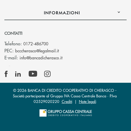
INFORMAZIONI
CONTATTI
Telefono:
0172-486700
(si apre l’app di posta elettronica)
PEC:
bcccherasco@legalmail.it
(si apre l’app di posta elettronica)
E-mail:
info@bancadicherasco.it
© 2026 BANCA DI CREDITO COOPERATIVO DI CHERASCO -
Società partecipante al Gruppo IVA Cassa Centrale Banca · P.Iva
02529020220
Crediti
|
Note legali