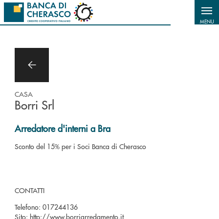
Salta al contenuto principale
MENU
CASA
Borri Srl
Arredatore d'interni a Bra
Sconto del 15% per i Soci Banca di Cherasco
CONTATTI
Telefono:
017244136
Sito:
http://www.borriarredamento.it