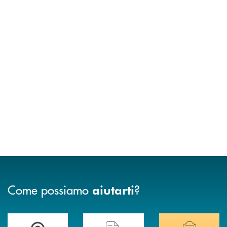
Come possiamo
?
aiutarti
Accedi all' elenco completo delle filiali .
Hai bisogno di assistenza immediata? Contatta
Hai bisogno di alcuni