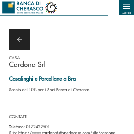
Salta al contenuto principale
MENU
CASA
Cardona Srl
Casalinghi e Porcellane a Bra
Sconto del 10% per i Soci Banca di Cherasco
CONTATTI
Telefono:
0172422501
Sito:
https://www.cardonatuttoperlacasa.com/site/cardona-