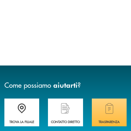
Come possiamo
?
aiutarti
Accedi all' elenco completo delle filiali .
Hai bisogno di assistenza immediata? Contatta
Hai bisogno di alcuni
TROVA LA FILIALE
CONTATTO DIRETTO
TRASPARENZA