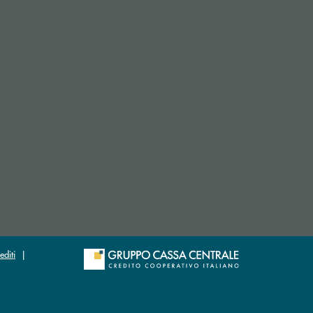
 apre l’app di posta elettronica)
si apre l’app di posta elettronica)
editi
|