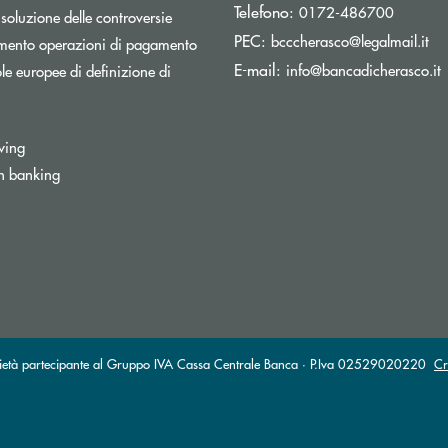
Telefono:
0172-486700
isoluzione delle controversie
(si
PEC:
bcccherasco@legalmail.it
Apre una nuova finestra
mento operazioni di pagamento
(
E-mail:
info@bancadicherasco.it
e europee di definizione di
wing
n banking
partecipante al Gruppo IVA Cassa Centrale Banca · P.Iva 02529020220
Cr