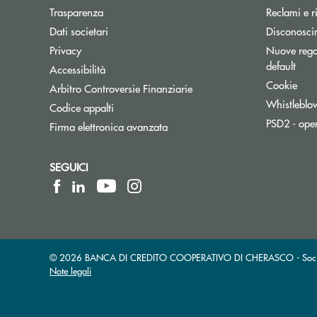
Trasparenza
Reclami e r
Dati societari
Disconosci
Privacy
Nuove regol
default
Accessibilità
Cookie
Apre una nuova finestra
Arbitro Controversie Finanziarie
Whistleblo
Codice appalti
PSD2 - ope
Firma elettronica avanzata
SEGUICI
© 2026 BANCA DI CREDITO COOPERATIVO DI CHERASCO - Società 
Note legali