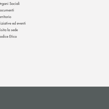
rgani Sociali
ocumenti
erritorio
niziative ed eventi
isita la sede
odice Etico