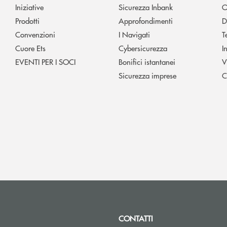
Iniziative
Sicurezza Inbank
O
Prodotti
Approfondimenti
D
Convenzioni
I Navigati
T
Cuore Ets
Cybersicurezza
I
EVENTI PER I SOCI
Bonifici istantanei
V
Sicurezza imprese
C
CONTATTI