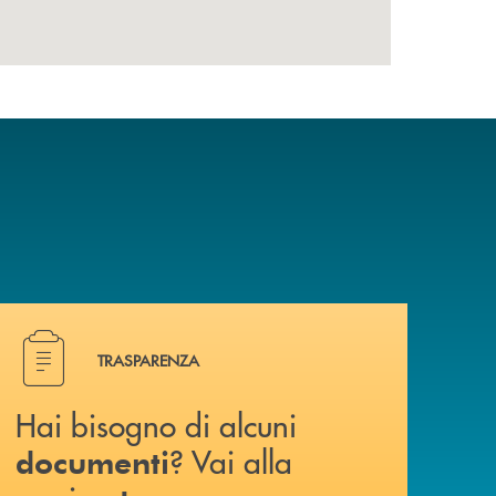
Hai bisogno di alcuni documenti ? Vai alla pagina traspa
TRASPARENZA
Hai bisogno di alcuni
? Vai alla
documenti