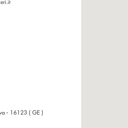
ri.it
ova
- 16123
( GE )