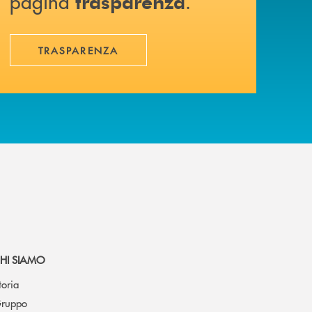
pagina
.
trasparenza
TRASPARENZA
HI SIAMO
toria
ruppo