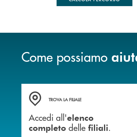
Come possiamo
aiut
Accedi all' elenco completo delle filiali .
TROVA LA FILIALE
Accedi all'
elenco
delle
.
completo
filiali