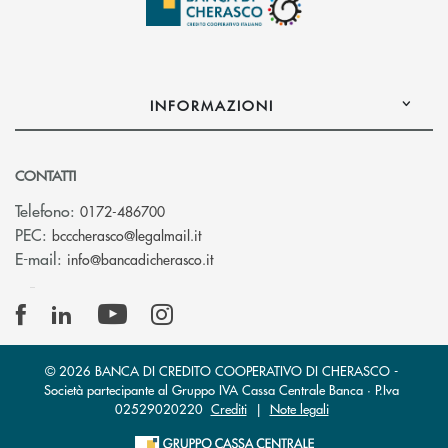
INFORMAZIONI
CONTATTI
Telefono:
0172-486700
(si apre l’app di posta elettronica)
PEC:
bcccherasco@legalmail.it
(si apre l’app di posta elettronica)
E-mail:
info@bancadicherasco.it
© 2026 BANCA DI CREDITO COOPERATIVO DI CHERASCO -
Società partecipante al Gruppo IVA Cassa Centrale Banca · P.Iva
02529020220
Crediti
|
Note legali