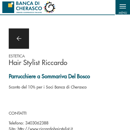
Salta al contenuto principale
MENU
ESTETICA
Hair Stylist Riccardo
Parrucchiere a Sommariva Del Bosco
Sconto del 10% per i Soci Banca di Cherasco
CONTATTI
Telefono:
3403062388
Sito:
http://www.riccardohairstylist.it