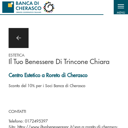
Salta al contenuto principale
MENU
ESTETICA
Il Tuo Benessere Di Trincone Chiara
Centro Estetico a Roreto di Cherasco
Sconto del 10% per i Soci Banca di Cherasco
CONTATTI
Telefono:
0172495397
Sito:
https://www.iltuobenesseresnc.it/spa-a-roreto-di-cherasco-