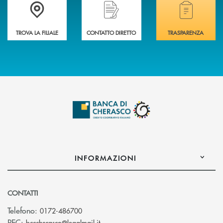
Accedi all' elenco completo delle filiali .
Hai bisogno di assistenza immediata? Contatta
Hai bisogno di alcuni
TROVA LA FILIALE
CONTATTO DIRETTO
TRASPARENZA
INFORMAZIONI
CONTATTI
Telefono:
0172-486700
(si apre l’app di posta elettronica)
PEC:
bcccherasco@legalmail.it