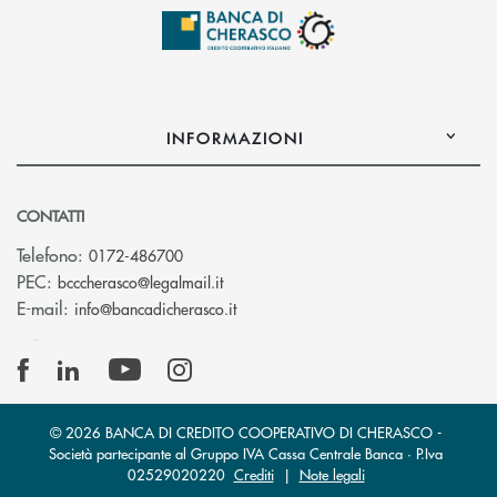
INFORMAZIONI
CONTATTI
Telefono:
0172-486700
(si apre l’app di posta elettronica)
PEC:
bcccherasco@legalmail.it
(si apre l’app di posta elettronica)
E-mail:
info@bancadicherasco.it
© 2026 BANCA DI CREDITO COOPERATIVO DI CHERASCO -
Società partecipante al Gruppo IVA Cassa Centrale Banca · P.Iva
02529020220
Crediti
|
Note legali