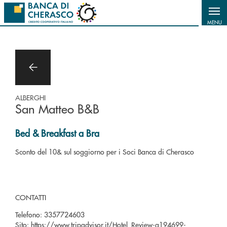
Salta al contenuto principale
MENU
ALBERGHI
San Matteo B&B
Bed & Breakfast a Bra
Sconto del 10& sul soggiorno per i Soci Banca di Cherasco
CONTATTI
Telefono:
3357724603
Sito:
https://www.tripadvisor.it/Hotel_Review-g194699-