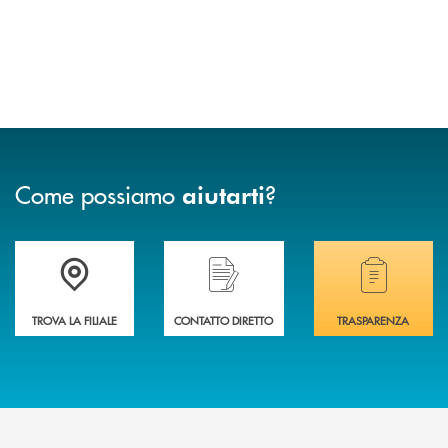
Come possiamo
?
aiutarti
Accedi all' elenco completo delle filiali .
Hai bisogno di assistenza immediata? Contatta
Hai bisogno di alcuni
TROVA LA FILIALE
CONTATTO DIRETTO
TRASPARENZA