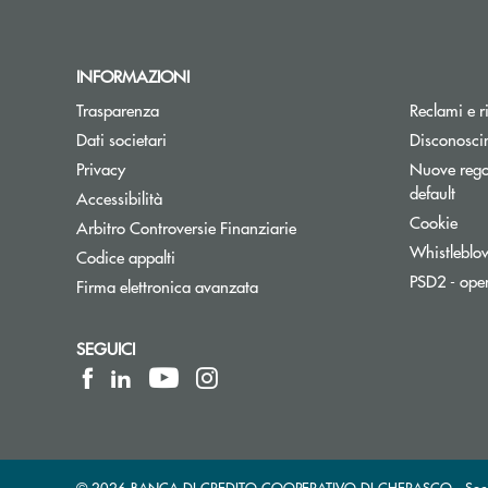
INFORMAZIONI
Trasparenza
Reclami e r
Dati societari
Disconosci
Privacy
Nuove regol
default
Accessibilità
Cookie
Apre una nuova finestra
Arbitro Controversie Finanziarie
Whistleblo
Codice appalti
PSD2 - ope
Firma elettronica avanzata
SEGUICI
© 2026 BANCA DI CREDITO COOPERATIVO DI CHERASCO - Società 