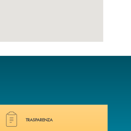
Hai bisogno di alcuni documenti ? Vai alla pagina traspa
TRASPARENZA