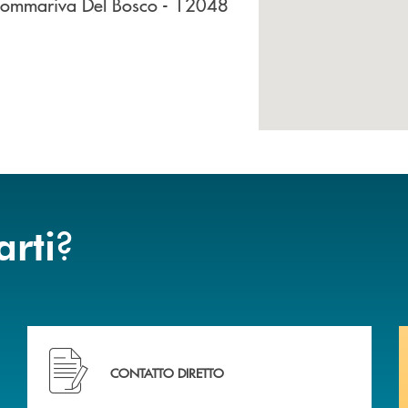
Sommariva Del Bosco
- 12048
?
arti
Hai bisogno di assistenza immediata? Contattaci .
CONTATTO DIRETTO