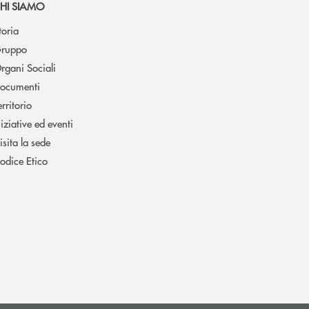
HI SIAMO
toria
ruppo
rgani Sociali
ocumenti
erritorio
niziative ed eventi
isita la sede
odice Etico