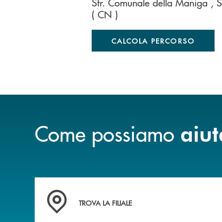
Str. Comunale della Maniga
, 
( CN )
CALCOLA PERCORSO
Come possiamo
aiut
Accedi all' elenco completo delle filiali .
TROVA LA FILIALE