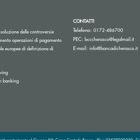
CONTATTI
Telefono:
0172-486700
isoluzione delle controversie
(si
PEC:
bcccherasco@legalmail.it
Apre una nuova finestra
mento operazioni di pagamento
(
E-mail:
info@bancadicherasco.it
e europee di definizione di
wing
n banking
partecipante al Gruppo IVA Cassa Centrale Banca · P.Iva 02529020220
Cr