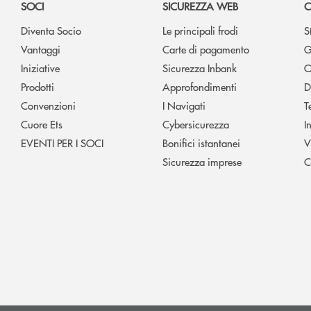
SOCI
SICUREZZA WEB
C
Diventa Socio
Le principali frodi
S
Vantaggi
Carte di pagamento
G
Iniziative
Sicurezza Inbank
O
Prodotti
Approfondimenti
D
Convenzioni
I Navigati
T
Cuore Ets
Cybersicurezza
I
EVENTI PER I SOCI
Bonifici istantanei
V
Sicurezza imprese
C