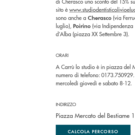
di Cherasco uno sconto del 15% su tu
sito è
www.studiodentisticolivioelu
sono anche a
(via Ferru
Cherasco
luglio),
(via Indipendenza 
Poirino
d’Alba (piazza XX Settembre 3).
ORARI
A Carrù lo studio è in piazza del 
numero di telefono: 0173.750929. G
mercoledì giovedì e sabato 8-12.
INDIRIZZO
Piazza Mercato del Bestiame 
CALCOLA PERCORSO