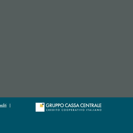
 apre l’app di posta elettronica)
si apre l’app di posta elettronica)
editi
|