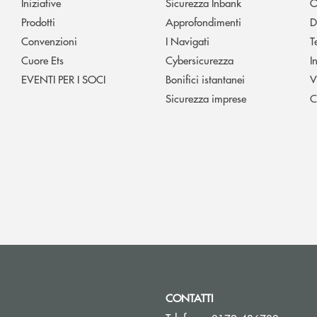
Iniziative
Sicurezza Inbank
O
Prodotti
Approfondimenti
D
Convenzioni
I Navigati
T
Cuore Ets
Cybersicurezza
I
EVENTI PER I SOCI
Bonifici istantanei
V
Sicurezza imprese
C
CONTATTI