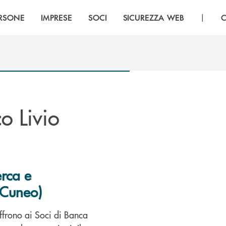
|
RSONE
IMPRESE
SOCI
SICUREZZA WEB
C
co Livio
erca e
(Cuneo)
offrono ai Soci di Banca