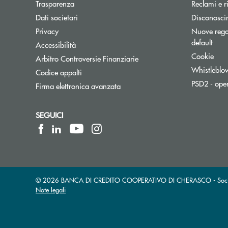
Trasparenza
Reclami e r
Dati societari
Disconosci
Privacy
Nuove regol
default
Accessibilità
Cookie
Apre una nuova finestra
Arbitro Controversie Finanziarie
Whistleblo
Codice appalti
PSD2 - ope
Firma elettronica avanzata
SEGUICI
© 2026 BANCA DI CREDITO COOPERATIVO DI CHERASCO - Società 
Note legali