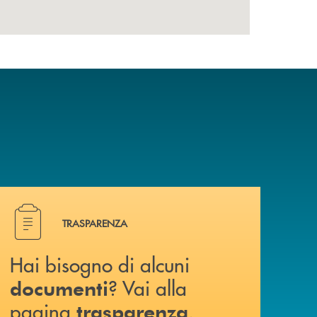
Hai bisogno di alcuni documenti ? Vai alla pagina traspa
TRASPARENZA
Hai bisogno di alcuni
? Vai alla
documenti
pagina
.
trasparenza