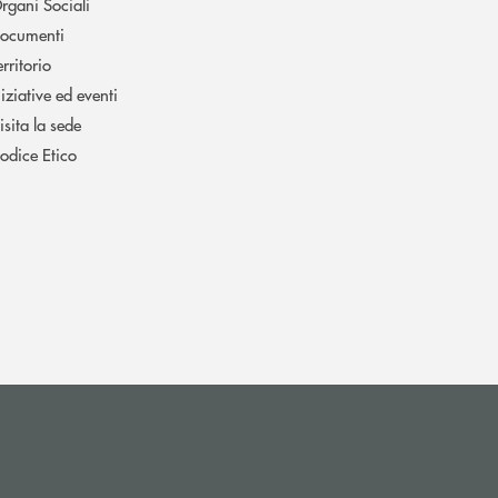
rgani Sociali
ocumenti
erritorio
niziative ed eventi
isita la sede
odice Etico