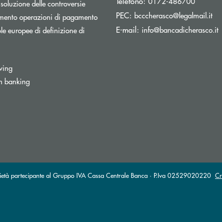
Telefono:
0172-486700
isoluzione delle controversie
(si
PEC:
bcccherasco@legalmail.it
Apre una nuova finestra
mento operazioni di pagamento
(
E-mail:
info@bancadicherasco.it
e europee di definizione di
wing
n banking
partecipante al Gruppo IVA Cassa Centrale Banca · P.Iva 02529020220
Cr