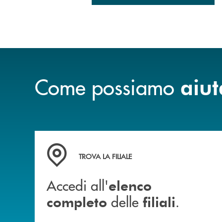
Come possiamo
aiut
Accedi all' elenco completo delle filiali .
TROVA LA FILIALE
Accedi all'
elenco
delle
.
completo
filiali