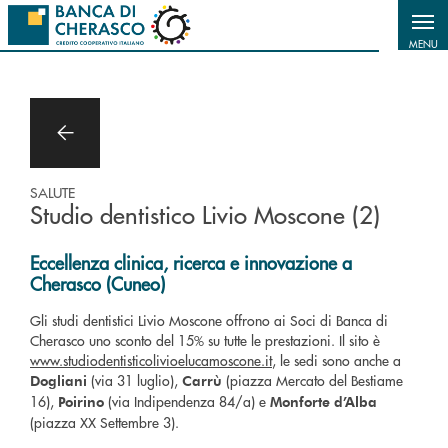
Salta al contenuto principale
MENU
SALUTE
Studio dentistico Livio Moscone (2)
Eccellenza clinica, ricerca e innovazione a
Cherasco (Cuneo)
Gli studi dentistici Livio Moscone offrono ai Soci di Banca di
Cherasco uno sconto del 15% su tutte le prestazioni. Il sito è
www.studiodentisticolivioelucamoscone.it
, le sedi sono anche a
(via 31 luglio),
(piazza Mercato del Bestiame
Dogliani
Carrù
16),
(via Indipendenza 84/a) e
Poirino
Monforte d’Alba
(piazza XX Settembre 3).