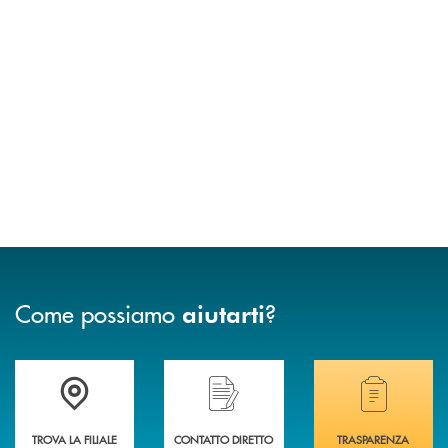
Come possiamo
?
aiutarti
Accedi all' elenco completo delle filiali .
Hai bisogno di assistenza immediata? Contatta
Hai bisogno di alcuni
TROVA LA FILIALE
CONTATTO DIRETTO
TRASPARENZA